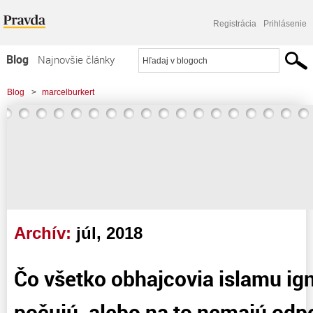
Registrácia
Prihlásenie
Blog
Najnovšie články
Najčítanejšie články
Blog
>
marcelburkert
Najkomentovanejšie články
>
Čo všetko obhajcovia islamu ignorujú, neradi počujú, alebo na to nemajú
Zoznam blogov
odpovede III
Komerčné blogy
Archív:
júl, 2018
Čo všetko obhajcovia islamu ign
počujú, alebo na to nemajú odpo