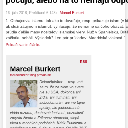
16. júla 2018, Prečítané 6 143x,
Marcel Burkert
1. Obhajcovia islamu, tak ako to dovoľuje, resp. prikazuje islam (v
ak slúži záujmom islamu), vyhlasujú, že nemáme sa čoho obávať, ak
prúdia ďalšie masy nositeľov islamskej viery. Nuž v Španielsku, Britá
začiatku nebáli. Výsledok? Len pár príkladov: Madridská vlaková […
Pokračovanie článku
RSS
Marcel Burkert
marcelburkert.blog.pravda.sk
Dekonšpirátor..., resp. má
za to, že za zlom vo svete
nie sú USA, dokonca ani
Židia, ani ilumináti, ani
slobodomurári, ani iné tajné
spolky, ale jednostranná
vláda rozumu, duchovná lenivosť, neznalosť
zmyslu života a Zákonov stvorenia, slepá
viera v mnohých podobách. Kritik Putinizmu a