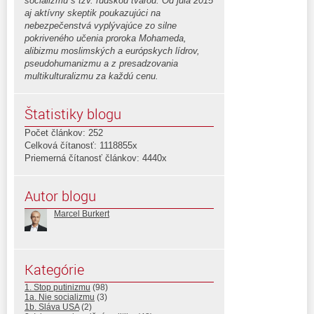
socializmu s tzv. ľudskou tvárou. Od júla 2015
aj aktívny skeptik poukazujúci na
nebezpečenstvá vyplývajúce zo silne
pokriveného učenia proroka Mohameda,
alibizmu moslimských a európskych lídrov,
pseudohumanizmu a z presadzovania
multikulturalizmu za každú cenu.
Štatistiky blogu
Počet článkov: 252
Celková čítanosť: 1118855x
Priemerná čítanosť článkov: 4440x
Autor blogu
Marcel Burkert
Kategórie
1. Stop putinizmu
(98)
1a. Nie socializmu
(3)
1b. Sláva USA
(2)