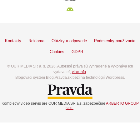
Kontakty
Reklama
Otázky a odpovede
Podmienky používania
Cookies
GDPR
© OUR MEDIA SR a. s. 2026. Autorské práva sú vyhradené a vykonáva ich
vydavateľ,
viac info
.
Blogovací systém Blog.Pravda.sk beží na technológií Wordpress.
Kompletný video servis pre OUR MEDIA SR a.s. zabezpečuje
ARBERTO GROUP
s.r.o.
.