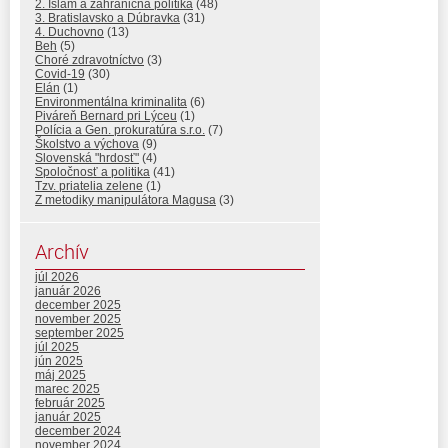
2. Islam a zahraničná politika
(48)
3. Bratislavsko a Dúbravka
(31)
4. Duchovno
(13)
Beh
(5)
Choré zdravotníctvo
(3)
Covid-19
(30)
Elán
(1)
Environmentálna kriminalita
(6)
Piváreň Bernard pri Lýceu
(1)
Polícia a Gen. prokuratúra s.r.o.
(7)
Školstvo a výchova
(9)
Slovenská "hrdosť"
(4)
Spoločnosť a politika
(41)
Tzv. priatelia zelene
(1)
Z metodiky manipulátora Magusa
(3)
Archív
júl 2026
január 2026
december 2025
november 2025
september 2025
júl 2025
jún 2025
máj 2025
marec 2025
február 2025
január 2025
december 2024
november 2024