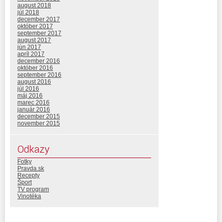
august 2018
júl 2018
december 2017
október 2017
september 2017
august 2017
jún 2017
apríl 2017
december 2016
október 2016
september 2016
august 2016
júl 2016
máj 2016
marec 2016
január 2016
december 2015
november 2015
Odkazy
Fotky
Pravda.sk
Recepty
Šport
TV program
Vinotéka