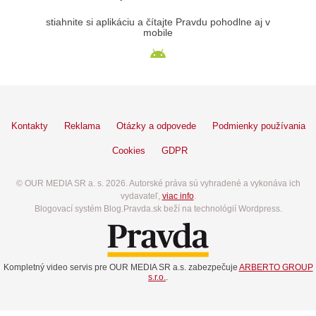
stiahnite si aplikáciu a čítajte Pravdu pohodlne aj v
mobile
Kontakty
Reklama
Otázky a odpovede
Podmienky používania
Cookies
GDPR
© OUR MEDIA SR a. s. 2026. Autorské práva sú vyhradené a vykonáva ich
vydavateľ,
viac info
.
Blogovací systém Blog.Pravda.sk beží na technológií Wordpress.
Kompletný video servis pre OUR MEDIA SR a.s. zabezpečuje
ARBERTO GROUP
s.r.o.
.