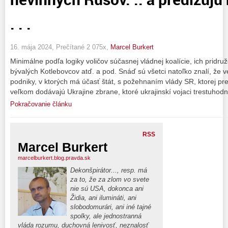
. . .
16. mája 2024, Prečítané 2 075x,
Marcel Burkert
Minimálne podľa logiky voličov súčasnej vládnej koalície, ich pridr
bývalých Kotlebovcov atď. a pod. Snáď sú všetci natoľko znalí, že v
podniky, v ktorých má účasť štát, s požehnaním vlády SR, ktorej pr
veľkom dodávajú Ukrajine zbrane, ktoré ukrajinskí vojaci trestuhod
Pokračovanie článku
RSS
Marcel Burkert
marcelburkert.blog.pravda.sk
Dekonšpirátor..., resp. má
za to, že za zlom vo svete
nie sú USA, dokonca ani
Židia, ani ilumináti, ani
slobodomurári, ani iné tajné
spolky, ale jednostranná
vláda rozumu, duchovná lenivosť, neznalosť