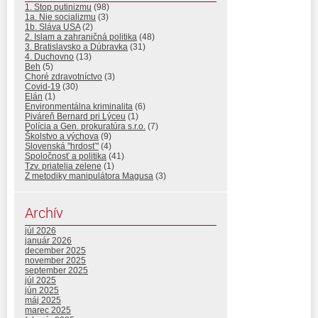
1. Stop putinizmu
(98)
1a. Nie socializmu
(3)
1b. Sláva USA
(2)
2. Islam a zahraničná politika
(48)
3. Bratislavsko a Dúbravka
(31)
4. Duchovno
(13)
Beh
(5)
Choré zdravotníctvo
(3)
Covid-19
(30)
Elán
(1)
Environmentálna kriminalita
(6)
Piváreň Bernard pri Lýceu
(1)
Polícia a Gen. prokuratúra s.r.o.
(7)
Školstvo a výchova
(9)
Slovenská "hrdosť"
(4)
Spoločnosť a politika
(41)
Tzv. priatelia zelene
(1)
Z metodiky manipulátora Magusa
(3)
Archív
júl 2026
január 2026
december 2025
november 2025
september 2025
júl 2025
jún 2025
máj 2025
marec 2025