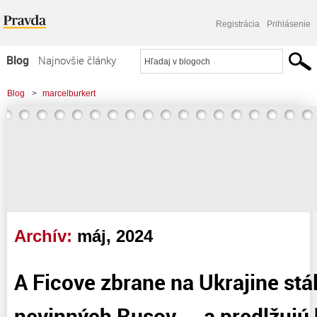
Registrácia
Prihlásenie
Blog
Najnovšie články
Najčítanejšie články
Blog
>
marcelburkert
Najkomentovanejšie články
>
A Ficove zbrane na Ukrajine stále zabíjajú nevinných Rusov. .. a predlžujú
Zoznam blogov
krviprelievanie! . .
Komerčné blogy
Archív:
máj, 2024
A Ficove zbrane na Ukrajine stál
nevinných Rusov. .. a predlžujú 