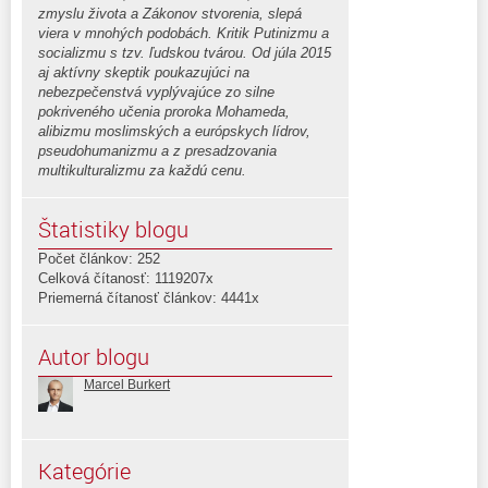
zmyslu života a Zákonov stvorenia, slepá
viera v mnohých podobách. Kritik Putinizmu a
socializmu s tzv. ľudskou tvárou. Od júla 2015
aj aktívny skeptik poukazujúci na
nebezpečenstvá vyplývajúce zo silne
pokriveného učenia proroka Mohameda,
alibizmu moslimských a európskych lídrov,
pseudohumanizmu a z presadzovania
multikulturalizmu za každú cenu.
Štatistiky blogu
Počet článkov: 252
Celková čítanosť: 1119207x
Priemerná čítanosť článkov: 4441x
Autor blogu
Marcel Burkert
Kategórie