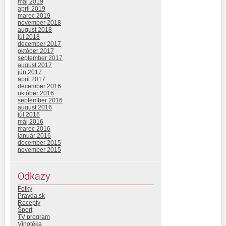
máj 2019
apríl 2019
marec 2019
november 2018
august 2018
júl 2018
december 2017
október 2017
september 2017
august 2017
jún 2017
apríl 2017
december 2016
október 2016
september 2016
august 2016
júl 2016
máj 2016
marec 2016
január 2016
december 2015
november 2015
Odkazy
Fotky
Pravda.sk
Recepty
Šport
TV program
Vinotéka