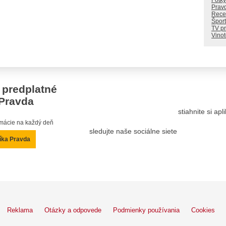
Fotky
Prav
Rece
Šport
TV p
Vino
 predplatné
Pravda
stiahnite si ap
ormácie na každý deň
sledujte naše sociálne siete
íka Pravda
Reklama
Otázky a odpovede
Podmienky používania
Cookies