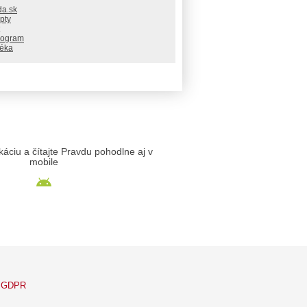
da.sk
pty
rogram
téka
likáciu a čítajte Pravdu pohodlne aj v
mobile
GDPR