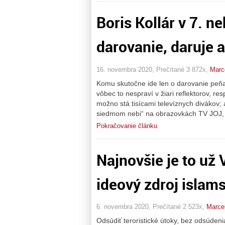
Boris Kollár v 7. n
darovanie, daruje
16. novembra 2020, Prečítané 3 872x,
Marc
Komu skutočne ide len o darovanie peňaz
vôbec to nespraví v žiari reflektorov, re
možno stá tisícami televíznych divákov; 
siedmom nebi“ na obrazovkách TV JOJ, k
Pokračovanie článku
Najnovšie je to už
ideový zdroj islam
6. novembra 2020, Prečítané 2 523x,
Marcel
Odsúdiť teroristické útoky, bez odsúdeni