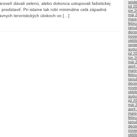
sept
roveň dávali zelenú, alebo dokonca ustupovali fašistickej
júl 2
n predstaviť. Pri islame tak robí minimálne celá západná
jún 
máj 
vnych teroristických útokoch vo […]
mare
febr
janu
dece
nove
októ
sept
augu
júl 2
jún 
máj 
apríl
mare
febr
janu
dece
nove
októ
augu
júl 2
máj 
apríl
mare
febr
janu
dece
nove
októ