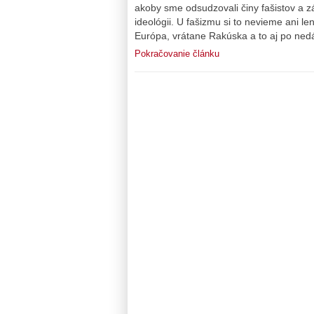
akoby sme odsudzovali činy fašistov a zá
ideológii. U fašizmu si to nevieme ani le
Európa, vrátane Rakúska a to aj po nedá
Pokračovanie článku