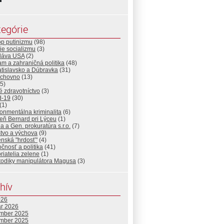
egórie
op putinizmu
(98)
ie socializmu
(3)
Sláva USA
(2)
lam a zahraničná politika
(48)
atislavsko a Dúbravka
(31)
uchovno
(13)
5)
 zdravotníctvo
(3)
d-19
(30)
(1)
onmentálna kriminalita
(6)
eň Bernard pri Lýceu
(1)
ia a Gen. prokuratúra s.r.o.
(7)
tvo a výchova
(9)
nská "hrdosť"
(4)
čnosť a politika
(41)
priatelia zelene
(1)
todiky manipulátora Magusa
(3)
hív
026
ár 2026
mber 2025
mber 2025