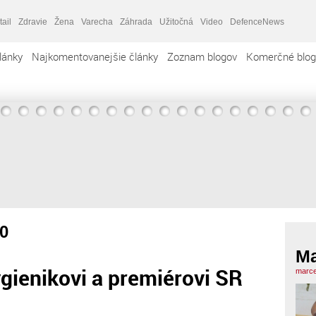
tail
Zdravie
Žena
Varecha
Záhrada
Užitočná
Video
DefenceNews
lánky
Najkomentovanejšie články
Zoznam blogov
Komerčné blog
0
Ma
gienikovi a premiérovi SR
marce
. .