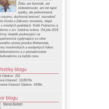
Židia, ani ilumináti, ani
slobodomurári, ani iné tajné
spolky, ale jednostranná
a rozumu, duchovná lenivosť, neznalosť
lu života a Zákonov stvorenia, slepá
a v mnohých podobách. Kritik Putinizmu a
alizmu s tzv. ľudskou tvárou. Od júla 2015
ktívny skeptik poukazujúci na
zpečenstvá vyplývajúce zo silne
iveného učenia proroka Mohameda,
izmu moslimských a európskych lídrov,
dohumanizmu a z presadzovania
ikulturalizmu za každú cenu.
tistiky blogu
t článkov: 252
ová čítanosť: 1118578x
merná čítanosť článkov: 4439x
or blogu
Marcel Burkert