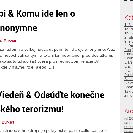
ebi & Komu ide len o
Kat
 anonymne
1. St
1a. N
1b. 
2. Is
el Burkert
3. Br
4. D
í ľuďom vo veľkej núdzi, utrpení, ten daruje anonymne. A už
Beh
(
Choré
sp. nepochváli sa tým, a to ani len nepriamo, pred desiatkami,
Covi
ako sa to udialo (aj) včera prostredníctvom relácie „V
Elán
Envir
de v hlavnej role, alebo […]
Pivár
Políc
Škols
Slove
Spolo
 Viedeň & Odsúďte konečne
Tzv. 
Z me
ského terorizmu!
Arc
júl 2
 Burkert
janu
dece
a ich ideového zdroja, je pokrytectvo par excellence. Je to
nove