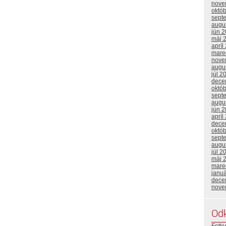
nove
októ
sept
augu
jún 
máj 
apríl
mare
nove
augu
júl 2
dece
októ
sept
augu
jún 
apríl
dece
októ
sept
augu
júl 2
máj 
mare
janu
dece
nove
Od