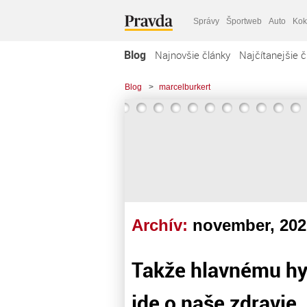
Správy
Športweb
Auto
Kok
Blog
Najnovšie články
Najčítanejšie č
Blog
>
marcelburkert
Archív:
november, 202
Takže hlavnému hy
ide o naše zdravie. 