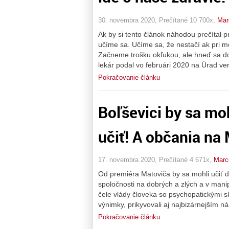
30. novembra 2020, Prečítané 10 700x,
Mar
Ak by si tento článok náhodou prečítal 
učíme sa. Učíme sa, že nestačí ak pri moci
Začneme trošku okľukou, ale hneď sa do
lekár podal vo februári 2020 na Úrad ve
Pokračovanie článku
Boľševici by sa mo
učiť! A občania na
17. novembra 2020, Prečítané 4 671x,
Marc
Od premiéra Matoviča by sa mohli učiť d
spoločnosti na dobrých a zlých a v mani
čele vlády človeka so psychopatickými sk
výnimky, prikyvovali aj najbizárnejším
Pokračovanie článku