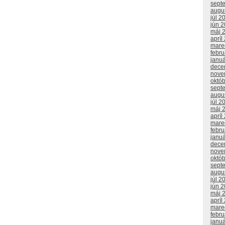
sept
augu
júl 2
jún 
máj 
apríl
mare
febr
janu
dece
nove
októ
sept
augu
júl 2
máj 
apríl
mare
febr
janu
dece
nove
októ
sept
augu
júl 2
jún 
máj 
apríl
mare
febr
janu