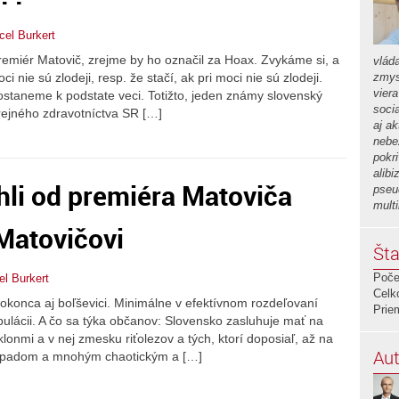
cel Burkert
premiér Matovič, zrejme by ho označil za Hoax. Zvykáme si, a
vlád
 nie sú zlodeji, resp. že stačí, ak pri moci nie sú zlodeji.
zmys
vier
staneme k podstate veci. Totižto, jeden známy slovenský
soci
rejného zdravotníctva SR […]
aj a
nebe
pokr
alib
hli od premiéra Matoviča
pseu
mult
 Matovičovi
Šta
Poče
el Burkert
Celk
okonca aj boľševici. Minimálne v efektívnom rozdeľovaní
Prie
pulácii. A čo sa týka občanov: Slovensko zasluhuje mať na
lonmi a v nej zmesku riťolezov a tých, ktorí doposiaľ, až na
Aut
 nápadom a mnohým chaotickým a […]