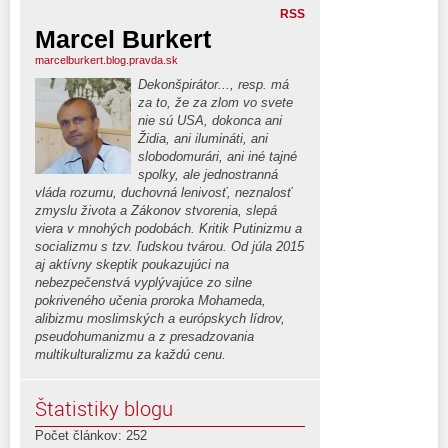
RSS
Marcel Burkert
marcelburkert.blog.pravda.sk
Dekonšpirátor..., resp. má
za to, že za zlom vo svete
nie sú USA, dokonca ani
Židia, ani ilumináti, ani
slobodomurári, ani iné tajné
spolky, ale jednostranná
vláda rozumu, duchovná lenivosť, neznalosť
zmyslu života a Zákonov stvorenia, slepá
viera v mnohých podobách. Kritik Putinizmu a
socializmu s tzv. ľudskou tvárou. Od júla 2015
aj aktívny skeptik poukazujúci na
nebezpečenstvá vyplývajúce zo silne
pokriveného učenia proroka Mohameda,
alibizmu moslimských a európskych lídrov,
pseudohumanizmu a z presadzovania
multikulturalizmu za každú cenu.
Štatistiky blogu
Počet článkov: 252