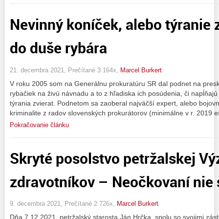
Nevinný koníček, alebo týranie 
do duše rybára
21. decembra 2021, Prečítané 3 164x,
Marcel Burkert
V roku 2005 som na Generálnu prokuratúru SR dal podnet na pres
rybačiek na živú návnadu a to z hľadiska ich posúdenia, či napĺňajú
týrania zvierat. Podnetom sa zaoberal najväčší expert, alebo bojovn
kriminalite z radov slovenských prokurátorov (minimálne v r. 2019 
Pokračovanie článku
Skryté posolstvo petržalskej V
zdravotníkov – Neočkovaní nie 
9. decembra 2021, Prečítané 2 726x,
Marcel Burkert
Dňa 7.12.2021, petržalský starosta Ján Hrčka, spolu so svojimi zá