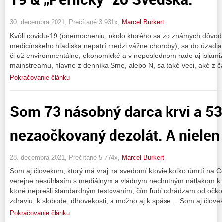
30. decembra 2021, Prečítané 3 931x,
Marcel Burkert
Kvôli covidu-19 (onemocneniu, okolo ktorého sa zo známych dôvodov
medicínskeho hľadiska nepatrí medzi vážne choroby), sa do úzadia
či už environmentálne, ekonomické a v neposlednom rade aj islami
mainstreamu, hlavne z denníka Sme, alebo N, sa také veci, aké z č
Pokračovanie článku
Som 73 násobný darca krvi a 53
nezaočkovaný dezolát. A nielen 
28. decembra 2021, Prečítané 5 774x,
Marcel Burkert
Som aj človekom, ktorý má vraj na svedomí ktovie koľko úmrtí na Co
verejne nesúhlasím s mediálnym a vládnym nechutným nátlakom k 
ktoré neprešli štandardným testovaním, čím ľudí odrádzam od očko
zdraviu, k slobode, dlhovekosti, a možno aj k spáse… Som aj člov
Pokračovanie článku