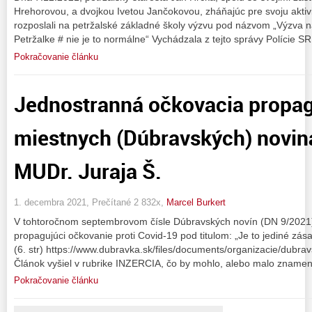
Hrehorovou, a dvojkou Ivetou Jančokovou, zháňajúc pre svoju aktiv
rozposlali na petržalské základné školy výzvu pod názvom „Výzva n
Petržalke # nie je to normálne“ Vychádzala z tejto správy Polície SR
Pokračovanie článku
Jednostranná očkovacia propag
miestnych (Dúbravských) novin
MUDr. Juraja Š.
1. decembra 2021, Prečítané 2 832x,
Marcel Burkert
V tohtoročnom septembrovom čísle Dúbravských novín (DN 9/2021) 
propagujúci očkovanie proti Covid-19 pod titulom: „Je to jediné zása
(6. str) https://www.dubravka.sk/files/documents/organizacie/dubr
Článok vyšiel v rubrike INZERCIA, čo by mohlo, alebo malo znamen
Pokračovanie článku