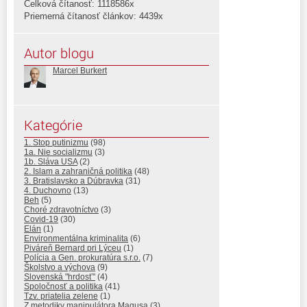
Celková čítanosť: 1118586x
Priemerná čítanosť článkov: 4439x
Autor blogu
Marcel Burkert
Kategórie
1. Stop putinizmu
(98)
1a. Nie socializmu
(3)
1b. Sláva USA
(2)
2. Islam a zahraničná politika
(48)
3. Bratislavsko a Dúbravka
(31)
4. Duchovno
(13)
Beh
(5)
Choré zdravotníctvo
(3)
Covid-19
(30)
Elán
(1)
Environmentálna kriminalita
(6)
Piváreň Bernard pri Lýceu
(1)
Polícia a Gen. prokuratúra s.r.o.
(7)
Školstvo a výchova
(9)
Slovenská "hrdosť"
(4)
Spoločnosť a politika
(41)
Tzv. priatelia zelene
(1)
Z metodiky manipulátora Magusa
(3)