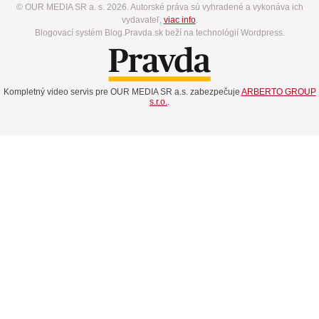
© OUR MEDIA SR a. s. 2026. Autorské práva sú vyhradené a vykonáva ich
vydavateľ,
viac info
.
Blogovací systém Blog.Pravda.sk beží na technológií Wordpress.
Kompletný video servis pre OUR MEDIA SR a.s. zabezpečuje
ARBERTO GROUP
s.r.o.
.