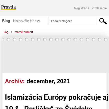
Registrácia
Prihlásenie
Blog
Najnovšie články
Najčítanejšie články
Blog
>
marcelburkert
Najkomentovanejšie články
Zoznam blogov
Komerčné blogy
Archív:
december, 2021
Islamizácia Európy pokračuje aj
19 & „Perličky“ zo Švédska.