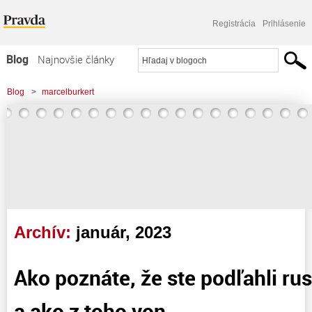
Registrácia
Prihlásenie
Blog
Najnovšie články
Najčítanejšie články
Blog
>
marcelburkert
Najkomentovanejšie články
>
Ako poznáte, že ste podľahli ruskej propagande a ako z toho von
Zoznam blogov
Komerčné blogy
Archív:
január, 2023
Ako poznáte, že ste podľahli r
a ako z toho von