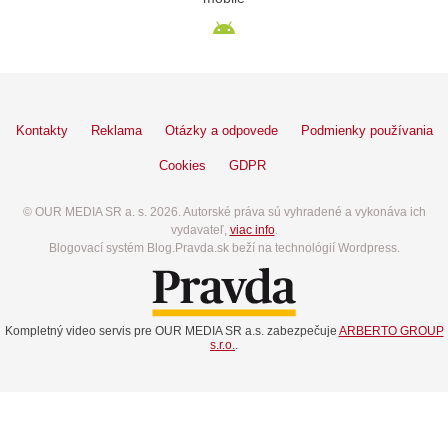
Kontakty
Reklama
Otázky a odpovede
Podmienky používania
Cookies
GDPR
© OUR MEDIA SR a. s. 2026. Autorské práva sú vyhradené a vykonáva ich
vydavateľ,
viac info
.
Blogovací systém Blog.Pravda.sk beží na technológií Wordpress.
Kompletný video servis pre OUR MEDIA SR a.s. zabezpečuje
ARBERTO GROUP
s.r.o.
.