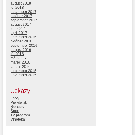
august 2018
júl 2018
december 2017
október 2017
september 2017
august 2017
jún 2017
apríl 2017
december 2016
október 2016
september 2016
august 2016
júl 2016
máj 2016
marec 2016
január 2016
december 2015
november 2015
Odkazy
Fotky
Pravda.sk
Recepty
Šport
TV program
Vinotéka