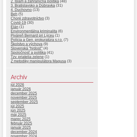
2. Islam a zahraničná politika
(48)
3. Bratislavsko a Dúbravka
(31)
4. Duchovno
(13)
Beh
(5)
Choré zdravotníctvo
(3)
Covid-19
(30)
Elán
(1)
Environmentálna kriminalita
(6)
Piváreň Bernard pri Lýceu
(1)
Polícia a Gen. prokuratúra s.r.o.
(7)
Školstvo a výchova
(9)
Slovenská "hrdosť"
(4)
Spoločnosť a politika
(41)
Tzv. priatelia zelene
(1)
Z metodiky manipulátora Magusa
(3)
Archív
júl 2026
január 2026
december 2025
november 2025
september 2025
júl 2025
jún 2025
máj 2025
marec 2025
február 2025
január 2025
december 2024
november 2024