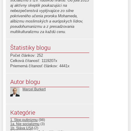
socializmu s tzv. ľudskou tvárou. Od júla 2015
aj aktívny skeptik poukazujúci na
nebezpečenstvá vyplývajúce zo silne
pokriveného učenia proroka Mohameda,
alibizmu moslimských a európskych lídrov,
pseudohumanizmu a z presadzovania
multikulturalizmu za každú cenu.
Štatistiky blogu
Počet článkov: 252
Celková čítanosť: 1119207x
Priemerná čítanosť článkov: 4441x
Autor blogu
Marcel Burkert
Kategórie
1. Stop putinizmu
(98)
1a. Nie socializmu
(3)
1b. Sláva USA
(2)