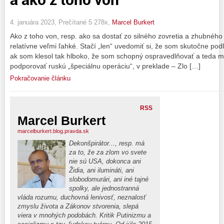
4. januára 2023, Prečítané 5 278x,
Marcel Burkert
Ako z toho von, resp. ako sa dostať zo silného zovretia a zhubného
relatívne veľmi ľahké. Stačí „len“ uvedomiť si, že som skutočne pod
ak som klesol tak hlboko, že som schopný ospravedlňovať a teda m
podporovať ruskú „špeciálnu operáciu“, v preklade – Zlo […]
Pokračovanie článku
RSS
Marcel Burkert
marcelburkert.blog.pravda.sk
Dekonšpirátor..., resp. má
za to, že za zlom vo svete
nie sú USA, dokonca ani
Židia, ani ilumináti, ani
slobodomurári, ani iné tajné
spolky, ale jednostranná
vláda rozumu, duchovná lenivosť, neznalosť
zmyslu života a Zákonov stvorenia, slepá
viera v mnohých podobách. Kritik Putinizmu a