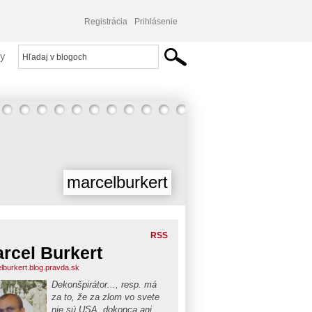
Registrácia
Prihlásenie
y
marcelburkert
RSS
rcel Burkert
lburkert.blog.pravda.sk
Dekonšpirátor..., resp. má
za to, že za zlom vo svete
nie sú USA, dokonca ani