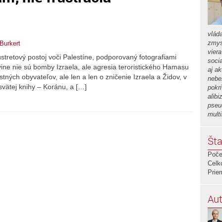
vlád
zmys
Burkert
vier
stretový postoj voči Palestíne, podporovaný fotografiami
soci
vine nie sú bomby Izraela, ale agresia teroristického Hamasu
aj a
ných obyvateľov, ale len a len o zničenie Izraela a Židov, v
nebe
svätej knihy – Koránu, a […]
pokr
alib
pseu
mult
Šta
Poče
Celk
Prie
Aut