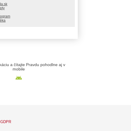
da.sk
pty
rogram
téka
likáciu a čítajte Pravdu pohodlne aj v
mobile
GDPR