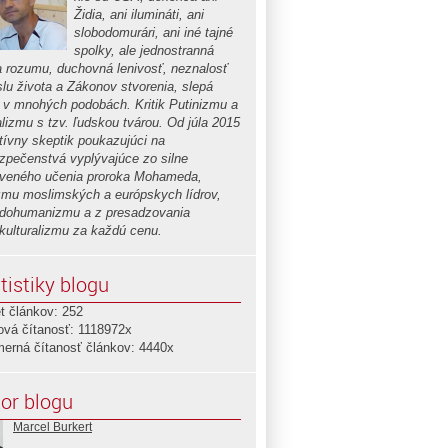
Židia, ani ilumináti, ani
slobodomurári, ani iné tajné
spolky, ale jednostranná
a rozumu, duchovná lenivosť, neznalosť
lu života a Zákonov stvorenia, slepá
a v mnohých podobách. Kritik Putinizmu a
alizmu s tzv. ľudskou tvárou. Od júla 2015
ktívny skeptik poukazujúci na
zpečenstvá vyplývajúce zo silne
iveného učenia proroka Mohameda,
izmu moslimských a európskych lídrov,
dohumanizmu a z presadzovania
ikulturalizmu za každú cenu.
tistiky blogu
t článkov: 252
ová čítanosť: 1118972x
merná čítanosť článkov: 4440x
or blogu
Marcel Burkert