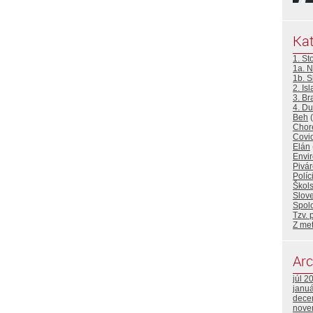
Kat
1. St
1a. N
1b. 
2. Is
3. Br
4. D
Beh
(
Choré
Covi
Elán
Envir
Pivár
Políc
Škols
Slove
Spolo
Tzv. 
Z me
Arc
júl 2
janu
dece
nove