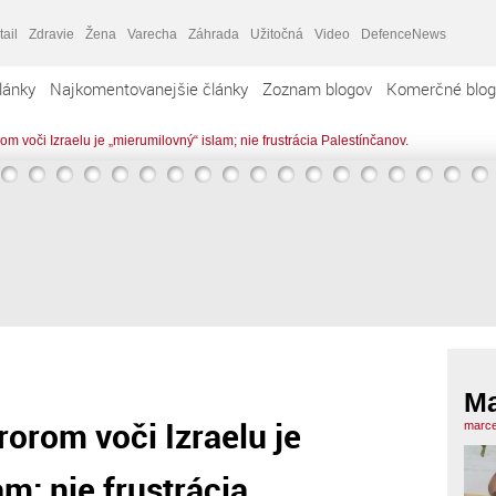
tail
Zdravie
Žena
Varecha
Záhrada
Užitočná
Video
DefenceNews
lánky
Najkomentovanejšie články
Zoznam blogov
Komerčné blog
om voči Izraelu je „mierumilovný“ islam; nie frustrácia Palestínčanov.
Ma
rorom voči Izraelu je
marce
m; nie frustrácia