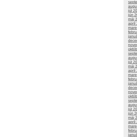
sept
augu
júl 2
jún 
máj 
apríl
mare
febr
janu
dece
nove
októ
sept
augu
júl 2
máj 
apríl
mare
febr
janu
dece
nove
októ
sept
augu
júl 2
jún 
máj 
apríl
mare
febr
janu