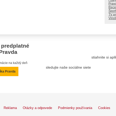
Fotky
Prav
Rece
Šport
TV p
Vino
 predplatné
Pravda
stiahnite si ap
ormácie na každý deň
sledujte naše sociálne siete
íka Pravda
Reklama
Otázky a odpovede
Podmienky používania
Cookies