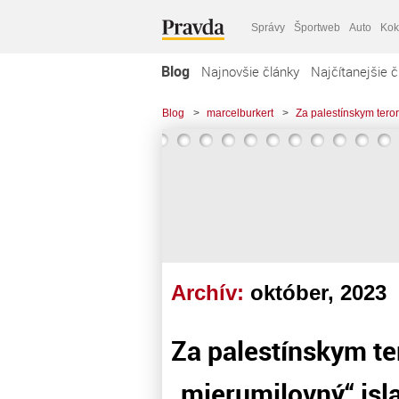
Správy
Športweb
Auto
Kok
Blog
Najnovšie články
Najčítanejšie č
Blog
>
marcelburkert
>
Za palestínskym teror
Archív:
október, 2023
Za palestínskym te
„mierumilovný“ isla