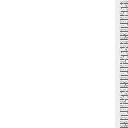
sept
júl 2
jún 
máj 
mare
febr
janu
dece
nove
októ
sept
augu
júl 2
jún 
máj 
apríl
mare
febr
janu
dece
nove
októ
augu
júl 2
máj 
apríl
mare
febr
janu
dece
nove
októ