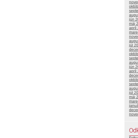
nove
októ
sept
augu
jún 
máj 
apríl
mare
nove
augu
júl 2
dece
októ
sept
augu
jún 
apríl
dece
októ
sept
augu
júl 2
máj 
mare
janu
dece
nove
Od