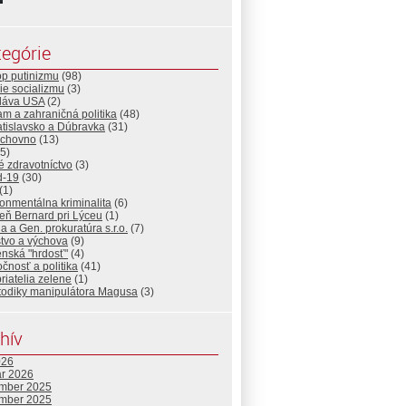
egórie
op putinizmu
(98)
ie socializmu
(3)
Sláva USA
(2)
lam a zahraničná politika
(48)
atislavsko a Dúbravka
(31)
uchovno
(13)
5)
 zdravotníctvo
(3)
d-19
(30)
(1)
onmentálna kriminalita
(6)
eň Bernard pri Lýceu
(1)
ia a Gen. prokuratúra s.r.o.
(7)
tvo a výchova
(9)
nská "hrdosť"
(4)
čnosť a politika
(41)
priatelia zelene
(1)
todiky manipulátora Magusa
(3)
hív
026
ár 2026
mber 2025
mber 2025