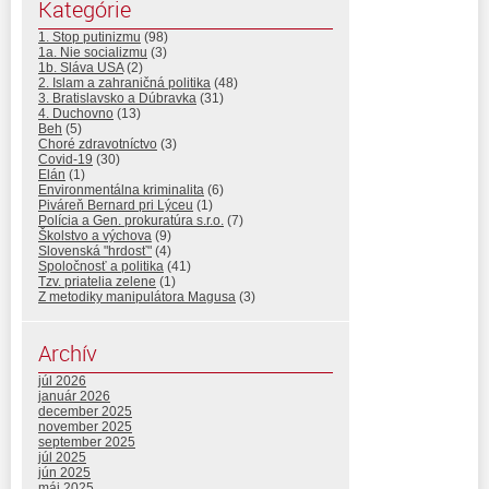
Kategórie
1. Stop putinizmu
(98)
1a. Nie socializmu
(3)
1b. Sláva USA
(2)
2. Islam a zahraničná politika
(48)
3. Bratislavsko a Dúbravka
(31)
4. Duchovno
(13)
Beh
(5)
Choré zdravotníctvo
(3)
Covid-19
(30)
Elán
(1)
Environmentálna kriminalita
(6)
Piváreň Bernard pri Lýceu
(1)
Polícia a Gen. prokuratúra s.r.o.
(7)
Školstvo a výchova
(9)
Slovenská "hrdosť"
(4)
Spoločnosť a politika
(41)
Tzv. priatelia zelene
(1)
Z metodiky manipulátora Magusa
(3)
Archív
júl 2026
január 2026
december 2025
november 2025
september 2025
júl 2025
jún 2025
máj 2025