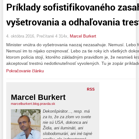
Príklady sofistifikovaného zas
vyšetrovania a odhaľovania tres
4. októbra 2016, Prečítané 4 314x,
Marcel Burkert
Minister vnútra do vyšetrovania naozaj nezasahuje. Nemusí. Lebo fu
Nemusí im to nijako ozrejmovať. Lebo za tie roky ich všetkých doko
ktorom polícia stojí, ktorého základným pravidlom je, že nesmieš kr
akceptovať trestnú nedotknuteľnosť vyvolených. Tu je zopár príklad
Pokračovanie článku
RSS
Marcel Burkert
marcelburkert.blog.pravda.sk
Dekonšpirátor..., resp. má
za to, že za zlom vo svete
nie sú USA, dokonca ani
Židia, ani ilumináti, ani
slobodomurári, ani iné tajné