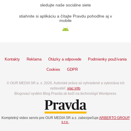
sledujte naše sociálne siete
stiahnite si aplikáciu a čítajte Pravdu pohodlne aj v
mobile
Kontakty
Reklama
Otázky a odpovede
Podmienky používania
Cookies
GDPR
© OUR MEDIA SR a. s. 2026. Autorské práva sú vyhradené a vykonáva ich
vydavateľ,
viac info
.
Blogovací systém Blog.Pravda.sk beží na technológií Wordpress.
Kompletný video servis pre OUR MEDIA SR a.s. zabezpečuje
ARBERTO GROUP
s.r.o.
.