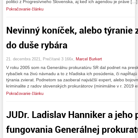
politici z Progresívneho Slovenska, aj keď ich agendou je práve […]
Pokračovanie článku
Nevinný koníček, alebo týranie 
do duše rybára
21. decembra 2021, Prečítané 3 166x,
Marcel Burkert
V roku 2005 som na Generálnu prokuratúru SR dal podnet na pres
rybačiek na živú návnadu a to z hľadiska ich posúdenia, či napĺňajú
týrania zvierat. Podnetom sa zaoberal najväčší expert, alebo bojovn
kriminalite z radov slovenských prokurátorov (minimálne v r. 2019 
Pokračovanie článku
JUDr. Ladislav Hanniker a jeho 
fungovania Generálnej prokuratúr