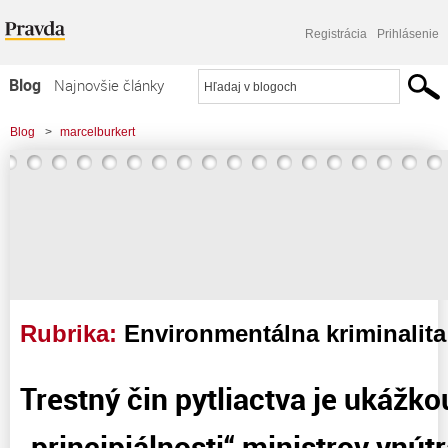
Registrácia
Prihlásenie
Blog
Najnovšie články
Najčítanejšie články
Blog
>
marcelburkert
Najkomentovanejšie články
Zoznam blogov
Komerčné blogy
Rubrika:
Environmentálna kriminalita
Trestný čin pytliactva je ukážko
„principiálnosti“ ministrov vnútr