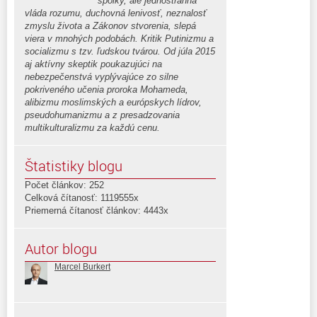
spolky, ale jednostranná
vláda rozumu, duchovná lenivosť, neznalosť
zmyslu života a Zákonov stvorenia, slepá
viera v mnohých podobách. Kritik Putinizmu a
socializmu s tzv. ľudskou tvárou. Od júla 2015
aj aktívny skeptik poukazujúci na
nebezpečenstvá vyplývajúce zo silne
pokriveného učenia proroka Mohameda,
alibizmu moslimských a európskych lídrov,
pseudohumanizmu a z presadzovania
multikulturalizmu za každú cenu.
Štatistiky blogu
Počet článkov: 252
Celková čítanosť: 1119555x
Priemerná čítanosť článkov: 4443x
Autor blogu
Marcel Burkert