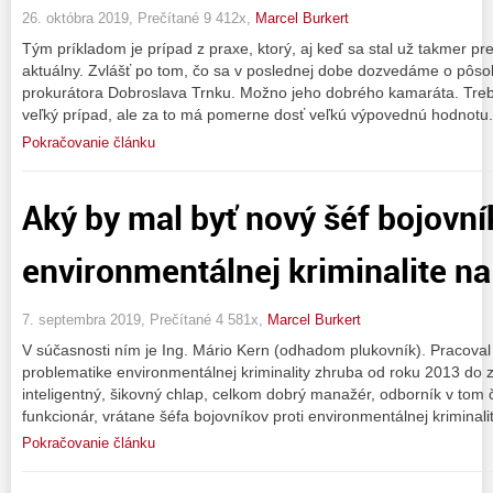
26. októbra 2019, Prečítané 9 412x,
Marcel Burkert
Tým príkladom je prípad z praxe, ktorý, aj keď sa stal už takmer pred
aktuálny. Zvlášť po tom, čo sa v poslednej dobe dozvedáme o pôs
prokurátora Dobroslava Trnku. Možno jeho dobrého kamaráta. Treba
veľký prípad, ale za to má pomerne dosť veľkú výpovednú hodnotu. 
Pokračovanie článku
Aký by mal byť nový šéf bojovní
environmentálnej kriminalite n
7. septembra 2019, Prečítané 4 581x,
Marcel Burkert
V súčasnosti ním je Ing. Mário Kern (odhadom plukovník). Pracoval
problematike environmentálnej kriminality zhruba od roku 2013 do z
inteligentný, šikovný chlap, celkom dobrý manažér, odborník v tom č
funkcionár, vrátane šéfa bojovníkov proti environmentálnej kriminal
Pokračovanie článku