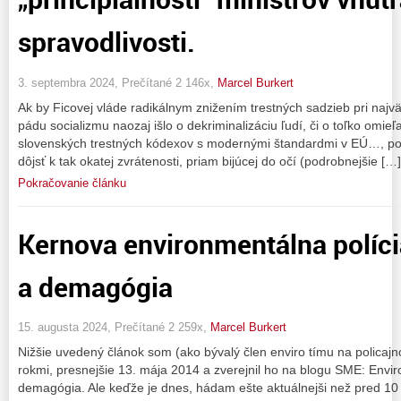
spravodlivosti.
3. septembra 2024, Prečítané 2 146x,
Marcel Burkert
Ak by Ficovej vláde radikálnym znižením trestných sadzieb pri naj
pádu socializmu naozaj išlo o dekriminalizáciu ľudí, či o toľko omie
slovenských trestných kódexov s modernými štandardmi v EÚ…, p
dôjsť k tak okatej zvrátenosti, priam bijúcej do očí (podrobnejšie […]
Pokračovanie článku
Kernova environmentálna políci
a demagógia
15. augusta 2024, Prečítané 2 259x,
Marcel Burkert
Nižšie uvedený článok som (ako bývalý člen enviro tímu na policajn
rokmi, presnejšie 13. mája 2014 a zverejnil ho na blogu SME: Envi
demagógia. Ale keďže je dnes, hádam ešte aktuálnejši než pred 10 r