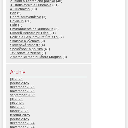
2. Islam a zahraničná politika
(48)
3. Bratislavsko a Dúbravka
(31)
4. Duchovno
(13)
Beh
(5)
Choré zdravotníctvo
(3)
Covid-19
(30)
Elán
(1)
Environmentálna kriminalita
(6)
Piváreň Bernard pri Lýceu
(1)
Polícia a Gen. prokuratúra s.r.o.
(7)
Školstvo a výchova
(9)
Slovenská "hrdosť"
(4)
Spoločnosť a politika
(41)
Tzv. priatelia zelene
(1)
Z metodiky manipulátora Magusa
(3)
Archív
júl 2026
január 2026
december 2025
november 2025
september 2025
júl 2025
jún 2025
máj 2025
marec 2025
február 2025
január 2025
december 2024
november 2024