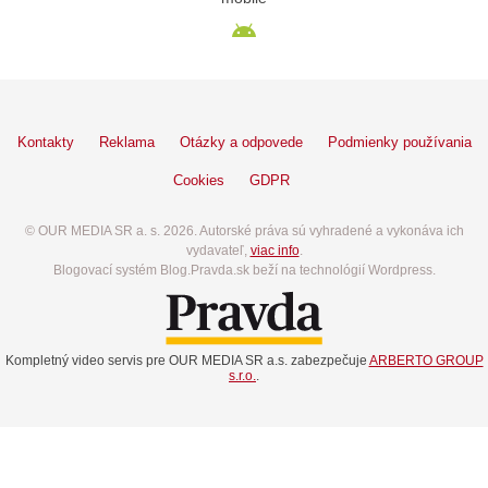
Kontakty
Reklama
Otázky a odpovede
Podmienky používania
Cookies
GDPR
© OUR MEDIA SR a. s. 2026. Autorské práva sú vyhradené a vykonáva ich
vydavateľ,
viac info
.
Blogovací systém Blog.Pravda.sk beží na technológií Wordpress.
Kompletný video servis pre OUR MEDIA SR a.s. zabezpečuje
ARBERTO GROUP
s.r.o.
.