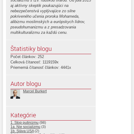
socializmu s tzv. ľudskou tvárou. Od júla 2015
aj aktívny skeptik poukazujúci na
nebezpečenstvá vyplývajúce zo silne
pokriveného učenia proroka Mohameda,
alibizmu moslimských a európskych lídrov,
pseudohumanizmu a z presadzovania
multikulturalizmu za každú cenu.
Štatistiky blogu
Počet článkov: 252
Celková čítanosť: 1119159x
Priemerná čítanosť článkov: 4441x
Autor blogu
Marcel Burkert
Kategórie
1. Stop putinizmu
(98)
1a. Nie socializmu
(3)
1b. Sláva USA
(2)