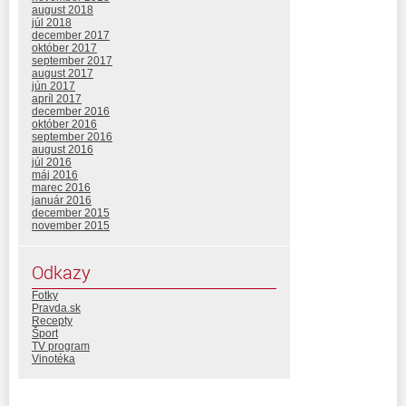
august 2018
júl 2018
december 2017
október 2017
september 2017
august 2017
jún 2017
apríl 2017
december 2016
október 2016
september 2016
august 2016
júl 2016
máj 2016
marec 2016
január 2016
december 2015
november 2015
Odkazy
Fotky
Pravda.sk
Recepty
Šport
TV program
Vinotéka