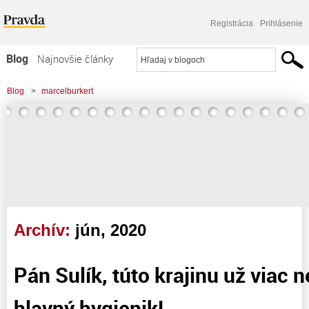
Registrácia
Prihlásenie
Blog
Najnovšie články
Najčítanejšie články
Blog
>
marcelburkert
Najkomentovanejšie články
>
Pán Sulík, túto krajinu už viac nemôže riadiť hlavný hygienik!
Zoznam blogov
Komerčné blogy
Archív:
jún, 2020
Pán Sulík, túto krajinu už viac 
hlavný hygienik!