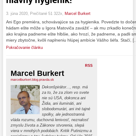
3. júna 2020, Prečítané 51 322x,
Marcel Burkert
Ani Ego premiéra, schovávajúce sa za hygienika. Povedzte to dočer
hádam ešte môže u Igora Matoviča zavážiť – ak mu zrkadlo konečne
ako krajina padneme ešte hlbšie, ako hrozí, že padneme, a padli s
miery zbytočne, kvôli naplneniu hlúpej ambície Vášho šéfa. Stačí, [
Pokračovanie článku
RSS
Marcel Burkert
marcelburkert.blog.pravda.sk
Dekonšpirátor..., resp. má
za to, že za zlom vo svete
nie sú USA, dokonca ani
Židia, ani ilumináti, ani
slobodomurári, ani iné tajné
spolky, ale jednostranná
vláda rozumu, duchovná lenivosť, neznalosť
zmyslu života a Zákonov stvorenia, slepá
viera v mnohých podobách. Kritik Putinizmu a