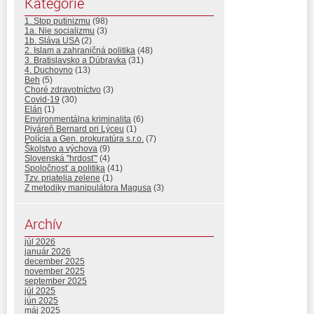
Kategórie
1. Stop putinizmu
(98)
1a. Nie socializmu
(3)
1b. Sláva USA
(2)
2. Islam a zahraničná politika
(48)
3. Bratislavsko a Dúbravka
(31)
4. Duchovno
(13)
Beh
(5)
Choré zdravotníctvo
(3)
Covid-19
(30)
Elán
(1)
Environmentálna kriminalita
(6)
Piváreň Bernard pri Lýceu
(1)
Polícia a Gen. prokuratúra s.r.o.
(7)
Školstvo a výchova
(9)
Slovenská "hrdosť"
(4)
Spoločnosť a politika
(41)
Tzv. priatelia zelene
(1)
Z metodiky manipulátora Magusa
(3)
Archív
júl 2026
január 2026
december 2025
november 2025
september 2025
júl 2025
jún 2025
máj 2025