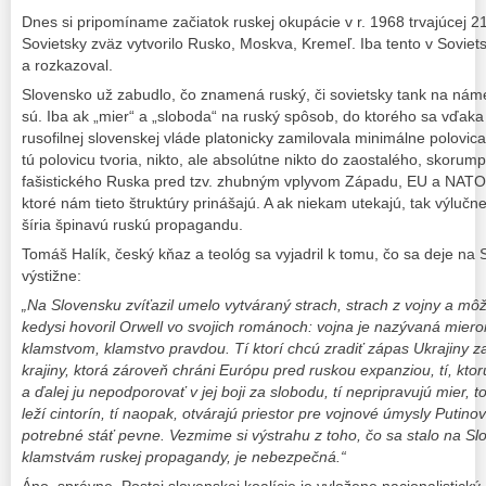
Dnes si pripomíname začiatok ruskej okupácie v r. 1968 trvajúcej 21
Sovietsky zväz vytvorilo Rusko, Moskva, Kremeľ. Iba tento v Soviet
a rozkazoval.
Slovensko už zabudlo, čo znamená ruský, či sovietsky tank na námes
sú. Iba ak „mier“ a „sloboda“ na ruský spôsob, do ktorého sa vďak
rusofilnej slovenskej vláde platonicky zamilovala minimálne polovica
tú polovicu tvoria, nikto, ale absolútne nikto do zaostalého, skoru
fašistického Ruska pred tzv. zhubným vplyvom Západu, EU a NATO n
ktoré nám tieto štruktúry prinášajú. A ak niekam utekajú, tak výlučn
šíria špinavú ruskú propagandu.
Tomáš Halík, český kňaz a teológ sa vyjadril k tomu, čo sa deje na 
výstižne:
„Na Slovensku zvíťazil umelo vytváraný strach, strach z vojny a m
kedysi hovoril Orwell vo svojich románoch: vojna je nazývaná mier
klamstvom, klamstvo pravdou. Tí ktorí chcú zradiť zápas Ukrajiny za 
krajiny, ktorá zároveň chráni Európu pred ruskou expanziou, tí, ktor
a ďalej ju nepodporovať v jej boji za slobodu, tí nepripravujú mier, 
leží cintorín, tí naopak, otvárajú priestor pre vojnové úmysly Putino
potrebné stáť pevne. Vezmime si výstrahu z toho, čo sa stalo na S
klamstvám ruskej propagandy, je nebezpečná.“