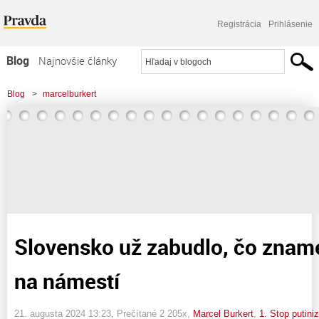
Registrácia
Prihlásenie
Blog
Najnovšie články
Najčítanejšie články
Blog
>
marcelburkert
Najkomentovanejšie články
>
Slovensko už zabudlo, čo znamená ruský tank na námestí
Zoznam blogov
Komerčné blogy
Slovensko už zabudlo, čo znam
na námestí
21. augusta 2024 13:23
, Prečítané 2 205x,
Marcel Burkert
,
1. Stop putini