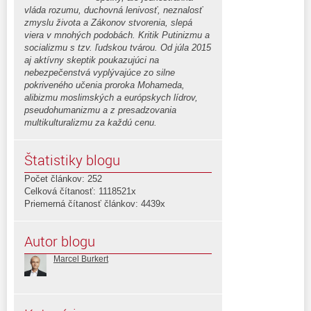
vláda rozumu, duchovná lenivosť, neznalosť
zmyslu života a Zákonov stvorenia, slepá
viera v mnohých podobách. Kritik Putinizmu a
socializmu s tzv. ľudskou tvárou. Od júla 2015
aj aktívny skeptik poukazujúci na
nebezpečenstvá vyplývajúce zo silne
pokriveného učenia proroka Mohameda,
alibizmu moslimských a európskych lídrov,
pseudohumanizmu a z presadzovania
multikulturalizmu za každú cenu.
Štatistiky blogu
Počet článkov: 252
Celková čítanosť: 1118521x
Priemerná čítanosť článkov: 4439x
Autor blogu
Marcel Burkert