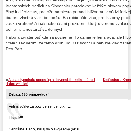
Áno, správne. Postoj slovenskej koalície je vyložene nacionalistický, 
kresťanských tradícií na Slovensku paradoxne každým slovom popier
čistý luciferizmus, pretože namiesto pomoci blížnemu v núdzi farizej
iba pre vlastnú víziu bezpečia. Ba robia ešte viac, pre iluzórny poc
zadku vrahom! A inak nekoná ani prezident, ktorý otvorene vyhlaso
ochrániť a nestarať sa do iných.
Faloš a zvrátenosť kde sa pozrieme. To už nie je len zrada, ale hlbo
Stále však verím, že tento druh ľudí raz skončí a nebude viac zatie
Dca Port.
«
Ak na olympiádu nepostúpia slovenskí hokejisti dám si
Keď satan z Kremľ
dobrú whisky!
Debata ( 85 príspevkov )
Vidím, vďaka za potvrdenie identity.... ...
Hlupak!!! ...
Genitálne. Dedo, staraj sa o svoje roky (ak si... ...