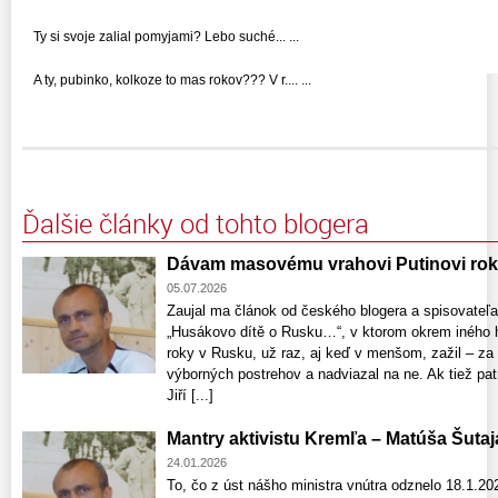
Ty si svoje zalial pomyjami? Lebo suché... ...
A ty, pubinko, kolkoze to mas rokov??? V r.... ...
Ďalšie články od tohto blogera
Dávam masovému vrahovi Putinovi rok
05.07.2026
Zaujal ma článok od českého blogera a spisovateľ
„Husákovo dítě o Rusku…“, v ktorom okrem iného ho
roky v Rusku, už raz, aj keď v menšom, zažil – za
výborných postrehov a nadviazal na ne. Ak tiež pa
Jiří [...]
Mantry aktivistu Kremľa – Matúša Šutaj
24.01.2026
To, čo z úst nášho ministra vnútra odznelo 18.1.20