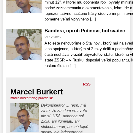
minút 12“, v ktorej mu oponenta robil bývalý minist
hodné zaznamenania a okomentovania, lebo: Ide o
reprezentatívne naučené frázy síce veľmi primitív
pomerne veľmi vplyvného [...]
Bandera, oproti Putinovi, bol svätec
29.12.2025
A to ešte nehovoríme o Stalinovi, ktorý má na sved
jeho spojenec, s ktorým si 2 roky delili a podmaňo
časti nechával vraždiť obyvateľov štátu, ktorému 
štáte ZSSR – v Rusku, doposiaľ veľkú popularitu, ke
ruskou školou [...]
RSS
Marcel Burkert
marcelburkert.blog.pravda.sk
Dekonšpirátor..., resp. má
za to, že za zlom vo svete
nie sú USA, dokonca ani
Židia, ani ilumináti, ani
slobodomurári, ani iné tajné
spolky, ale jednostranná