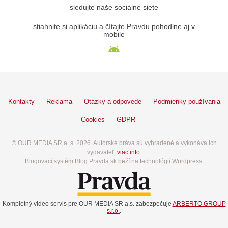
sledujte naše sociálne siete
stiahnite si aplikáciu a čítajte Pravdu pohodlne aj v
mobile
Kontakty
Reklama
Otázky a odpovede
Podmienky používania
Cookies
GDPR
© OUR MEDIA SR a. s. 2026. Autorské práva sú vyhradené a vykonáva ich
vydavateľ,
viac info
.
Blogovací systém Blog.Pravda.sk beží na technológií Wordpress.
Kompletný video servis pre OUR MEDIA SR a.s. zabezpečuje
ARBERTO GROUP
s.r.o.
.