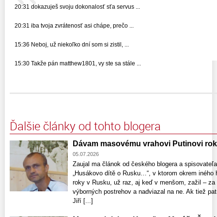
20:31 dokazuješ svoju dokonalosť sťa servus ...
20:31 iba tvoja zvrátenosť asi chápe, prečo ...
15:36 Neboj, už niekoľko dní som si zistil, ...
15:30 Takže pán matthew1801, vy ste sa stále ...
Ďalšie články od tohto blogera
Dávam masovému vrahovi Putinovi rok
05.07.2026
Zaujal ma článok od českého blogera a spisovateľ
„Husákovo dítě o Rusku…“, v ktorom okrem iného ho
roky v Rusku, už raz, aj keď v menšom, zažil – za
výborných postrehov a nadviazal na ne. Ak tiež pa
Jiří [...]