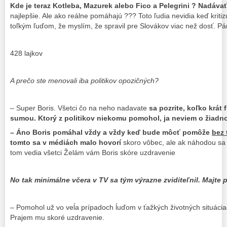
Kde je teraz Kotleba, Mazurek alebo Fico a Pelegrini ? Nadáva
najlepšie. Ale ako reálne pomáhajú ??? Toto ľudia nevidia keď kritiz
toľkým ľuďom, že myslím, že spravil pre Slovákov viac než dosť. Pán
428 lajkov
A prečo ste menovali iba politikov opozičných?
– Super Boris. Všetci čo na neho nadavate
sa pozrite, koľko krát
sumou. Ktorý z politikov niekomu pomohol, ja neviem o žiadno
– Áno Boris pomáhal vždy a vždy keď bude môcť pomôže
bez 
tomto sa v médiách malo hovorí
skoro vôbec, ale ak náhodou sa
tom vedia všetci Želám vám Boris skóre uzdravenie
No tak minimálne včera v TV sa tým výrazne zviditeľnil. Majte 
– Pomohol už vo veĺa prípadoch ĺuďom v ťažkých životných situácia
Prajem mu skoré uzdravenie.