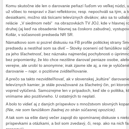
Komu skutočne ide len o darovanie peňazí ľuďom vo veľkej núdzi, u
už vôbec to nespraví v žiari reflektorov, resp. nepochváli sa tým, a 
desiatkami, možno stá tisícami televíznych divákov; ako sa to udial
relácie „V siedmom nebi“ na obrazovkách TV JOJ, kde v hlavnej ro
druhej (aj keď na obsadenie hlavnej sa čoskoro zabudne), vystupova
Kollár, v súčasnosti predseda NR SR.
Námatkovo som si pozrel diskusiu na FB profile politickej strany S
predsedu a nestíhal som sa diviť – Stovky ocenení od fanúšikov 
za jeho šľachetnosť, bez náznaku najmenšej pochybnosti o úprimno
bez pripomienky, že kto chce nezištne darovať peniaze osobe, aleb
verejne, ale urobí to anonymne; inak zjavne ide aj, a nie je vylúčené
darovanie – napr. o pozitívne zviditeľňovanie.
A prečo sa takto nezviditeľňovať, ak v slovenskej „kultúre“ darovan
televíznych kamier, je stále považované za šľachetný čin, pri ktoro
vopred vylúčená. Samozrejme len v prípadoch, keď ide o politika, k
vnímame ako pozitívneho. U ostatných to neplatí.
A bolo to vidieť aj z daných príspevkov s množstvom slovných kopan
(Nie, nie som fanúšikom žiadnej zo strán súčasnej opozície).
A tak som sa ešte daný večer zapojil do spomínanej diskusie s nie
príspevkami a otázkami, a bol som zvedavý, či, resp. ako na nich f