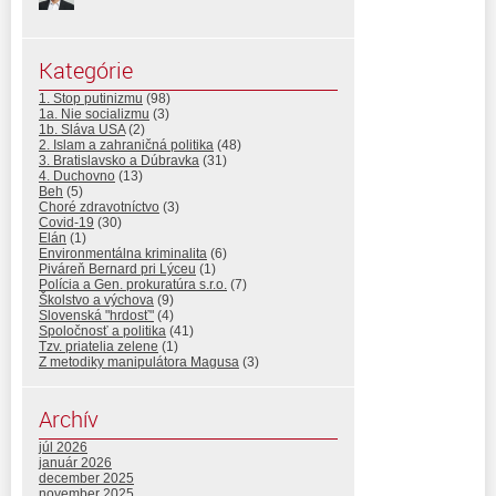
Kategórie
1. Stop putinizmu
(98)
1a. Nie socializmu
(3)
1b. Sláva USA
(2)
2. Islam a zahraničná politika
(48)
3. Bratislavsko a Dúbravka
(31)
4. Duchovno
(13)
Beh
(5)
Choré zdravotníctvo
(3)
Covid-19
(30)
Elán
(1)
Environmentálna kriminalita
(6)
Piváreň Bernard pri Lýceu
(1)
Polícia a Gen. prokuratúra s.r.o.
(7)
Školstvo a výchova
(9)
Slovenská "hrdosť"
(4)
Spoločnosť a politika
(41)
Tzv. priatelia zelene
(1)
Z metodiky manipulátora Magusa
(3)
Archív
júl 2026
január 2026
december 2025
november 2025