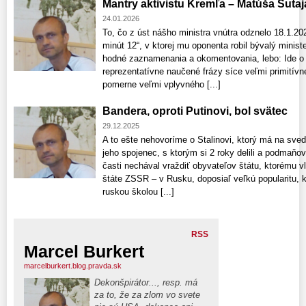
Mantry aktivistu Kremľa – Matúša Šutaj
24.01.2026
To, čo z úst nášho ministra vnútra odznelo 18.1.20
minút 12“, v ktorej mu oponenta robil bývalý minist
hodné zaznamenania a okomentovania, lebo: Ide o
reprezentatívne naučené frázy síce veľmi primitív
pomerne veľmi vplyvného [...]
Bandera, oproti Putinovi, bol svätec
29.12.2025
A to ešte nehovoríme o Stalinovi, ktorý má na sved
jeho spojenec, s ktorým si 2 roky delili a podmaňo
časti nechával vraždiť obyvateľov štátu, ktorému 
štáte ZSSR – v Rusku, doposiaľ veľkú popularitu, ke
ruskou školou [...]
RSS
Marcel Burkert
marcelburkert.blog.pravda.sk
Dekonšpirátor..., resp. má
za to, že za zlom vo svete