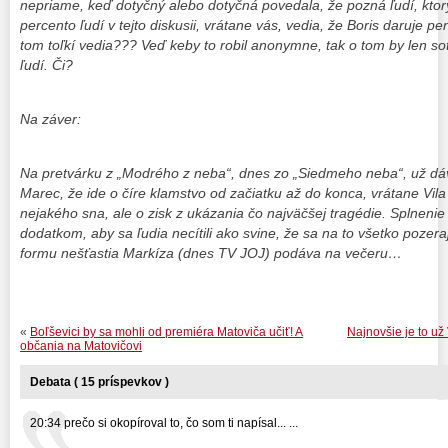
nepriame, keď dotyčný alebo dotyčná povedala, že pozná ľudí, ktor
percento ľudí v tejto diskusii, vrátane vás, vedia, že Boris daruje 
tom toľkí vedia??? Veď keby to robil anonymne, tak o tom by len so
ľudí. Či?
Na záver:
Na pretvárku z „Modrého z neba“, dnes zo „Siedmeho neba“, už dá
Marec, že ide o číre klamstvo od začiatku až do konca, vrátane Vila
nejakého sna, ale o zisk z ukázania čo najväčšej tragédie. Splneni
dodatkom, aby sa ľudia necítili ako svine, že sa na to všetko pozeraj
formu nešťastia Markíza (dnes TV JOJ) podáva na večeru…
«
Boľševici by sa mohli od premiéra Matoviča učiť! A
Najnovšie je to u
občania na Matovičovi
Debata ( 15 príspevkov )
20:34 prečo si okopíroval to, čo som ti napísal... ...