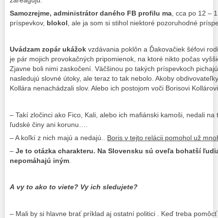
zareagujú.
Samozrejme, administrátor daného FB profilu ma
, cca po 12 – 
príspevkov,
blokol
, ale ja som si stihol niektoré pozoruhodné prísp
Uvádzam zopár ukážok
vzdávania poklôn a Ďakovačiek šéfovi rodi
je pár mojich provokačných pripomienok, na ktoré nikto počas vyšš
Zjavne boli nimi zaskočení. Väčšinou po takých príspevkoch pichaj
nasledujú slovné útoky, ale teraz to tak nebolo. Akoby obdivovateľky
Kollára nenachádzali slov. Alebo ich postojom voči Borisovi Kollárovi
– Takí zločinci ako Fico, Kali, alebo ich mafiánski kamoši, nedali na 
ľudské činy ani korunu….
– A koľkí z nich majú a nedajú..
Boris v tejto relácii pomohol už mno
–
Je to otázka charakteru. Na Slovensku sú oveľa bohatší ľudia 
nepomáhajú iným
.
A vy to ako to viete? Vy ich sledujete?
– Mali by si hlavne brať príklad aj ostatní politici . Keď treba pomôc