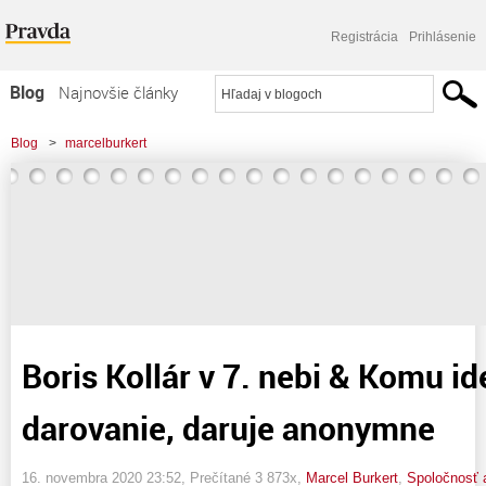
Registrácia
Prihlásenie
Blog
Najnovšie články
Najčítanejšie články
Blog
>
marcelburkert
Najkomentovanejšie články
>
Boris Kollár v 7. nebi &amp; Komu ide len o darovanie, daruje anonymne
Zoznam blogov
Komerčné blogy
Boris Kollár v 7. nebi & Komu id
darovanie, daruje anonymne
16. novembra 2020 23:52
, Prečítané 3 873x,
Marcel Burkert
,
Spoločnosť a