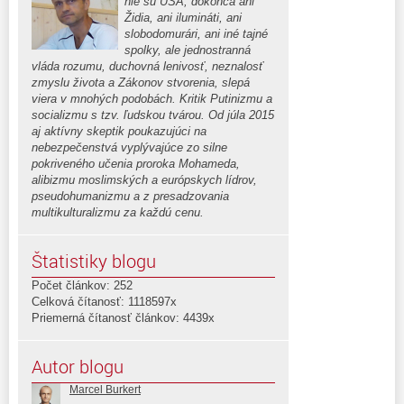
nie sú USA, dokonca ani
Židia, ani ilumináti, ani
slobodomurári, ani iné tajné
spolky, ale jednostranná
vláda rozumu, duchovná lenivosť, neznalosť
zmyslu života a Zákonov stvorenia, slepá
viera v mnohých podobách. Kritik Putinizmu a
socializmu s tzv. ľudskou tvárou. Od júla 2015
aj aktívny skeptik poukazujúci na
nebezpečenstvá vyplývajúce zo silne
pokriveného učenia proroka Mohameda,
alibizmu moslimských a európskych lídrov,
pseudohumanizmu a z presadzovania
multikulturalizmu za každú cenu.
Štatistiky blogu
Počet článkov: 252
Celková čítanosť: 1118597x
Priemerná čítanosť článkov: 4439x
Autor blogu
Marcel Burkert