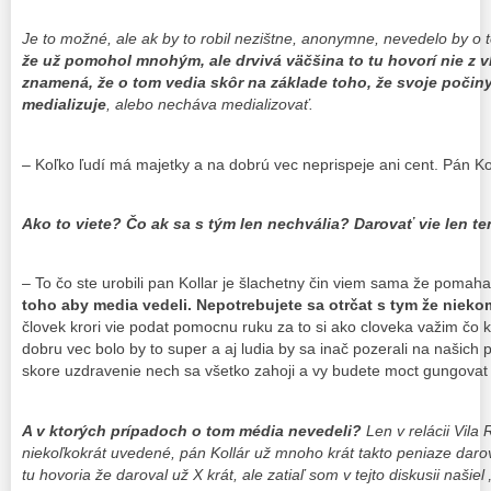
Je to možné, ale ak by to robil nezištne, anonymne, nevedelo by o t
že už pomohol mnohým, ale drvivá väčšina to tu hovorí nie z v
znamená, že o tom vedia skôr na základe toho, že svoje počiny
medializuje
, alebo necháva medializovať.
– Koľko ľudí má majetky a na dobrú vec neprispeje ani cent. Pán Ko
Ako to viete? Čo ak sa s tým len nechvália? Darovať vie len te
– To čo ste urobili pan Kollar je šlachetny čin viem sama že pomah
toho aby media vedeli.
Nepotrebujete sa otrčat s tym že niek
človek krori vie podat pomocnu ruku za to si ako cloveka važim čo keb
dobru vec bolo by to super a aj ludia by sa inač pozerali na našich
skore uzdravenie nech sa všetko zahoji a vy budete moct gungovat
A v ktorých prípadoch o tom média nevedeli?
Len v relácii Vila
niekoľkokrát uvedené, pán Kollár už mnoho krát takto peniaze dar
tu hovoria že daroval už X krát, ale zatiaľ som v tejto diskusii našie