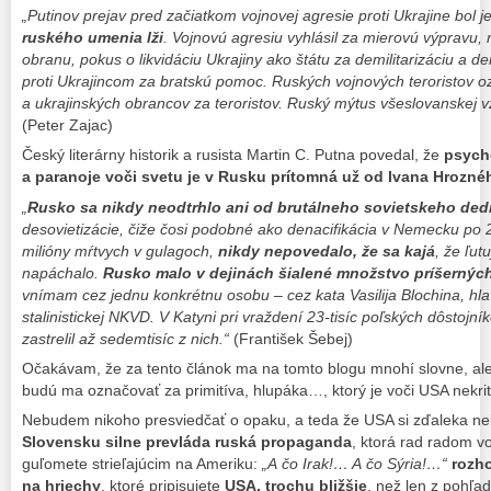
„Putinov prejav pred začiatkom vojnovej agresie proti Ukrajine bol
ruského umenia lži
. Vojnovú agresiu vyhlásil za mierovú výpravu,
obranu, pokus o likvidáciu Ukrajiny ako štátu za demilitarizáciu a de
proti Ukrajincom za bratskú pomoc. Ruských vojnových teroristov o
a ukrajinských obrancov za teroristov. Ruský mýtus všeslovanskej vz
(Peter Zajac)
Český literárny historik a rusista Martin C. Putna povedal, že
psych
a paranoje voči svetu je v Rusku prítomná už od Ivana Hrozné
„
Rusko sa nikdy neodtrhlo ani od brutálneho sovietskeho ded
desovietizácie, čiže čosi podobné ako denacifikácia v Nemecku po 2
milióny mŕtvych v gulagoch,
nikdy nepovedalo, že sa kajá
, že ľut
napáchalo.
Rusko malo v dejinách šialené množstvo príšernýc
vnímam cez jednu konkrétnu osobu – cez kata Vasilija Blochina, h
stalinistickej NKVD. V Katyni pri vraždení 23-tisíc poľských dôstojní
zastrelil až sedemtisíc z nich.“
(František Šebej)
Očakávam, že za tento článok ma na tomto blogu mnohí slovne, ale
budú ma označovať za primitíva, hlupáka…, ktorý je voči USA nekri
Nebudem nikoho presviedčať o opaku, a teda že USA si zďaleka ne
Slovensku silne prevláda ruská propaganda
, ktorá rad radom 
guľomete strieľajúcim na Ameriku:
„A čo Irak!… A čo Sýria!…“
rozho
na hriechy
, ktoré pripisujete
USA, trochu bližšie
, než len z pohľa