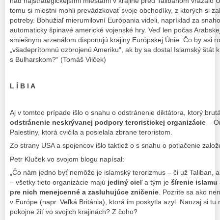
nad najstrategickejšími miestami v krajine pred Talibanom vrážalo 
tomu si miestni mohli prevádzkovať svoje obchodíky, z ktorých si 
potreby. Bohužiaľ mierumilovní Európania videli, napríklad za snah
automaticky špinavé americké vojenské hry. Veď len počas Arabskej
smiešnym arzenálom disponujú krajiny Európskej Únie. Čo by asi robi
„všadeprítomnú ozbrojenú Ameriku“, ak by sa dostal Islamský štát 
s Bulharskom?“ (Tomáš Vilček)
L Í B I A
Aj v tomtoo prípade išlo o snahu o odstránenie diktátora, ktorý brut
odstránenie neskrývanej podpory teroristickej organizácie
– Or
Palestíny, ktorá cvičila a posielala zbrane teroristom.
Zo strany USA a spojencov išlo taktiež o s snahu o potlačenie založ
Petr Kluček vo svojom blogu napísal:
„Čo nám jedno byť nemôže je islamský terorizmus – či už Taliban, al
– všetky tieto organizácie majú
jediný cieľ
a tým je
šírenie islamu
pre nich menejcenné a zasluhujúce zničenie
. Pozrite sa ako ne
v Európe (napr. Veľká Británia), ktorá im poskytla azyl. Naozaj si tu 
pokojne žiť vo svojich krajinách? Z čoho?