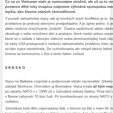
Čo sa vo Vietname stalo je samozrejme strašné, ale už sa to n
pomerne dlhé roky trvajúca vzájomne výhodná spolupráca med
lepšia, ako živenie starých skrivodlivostí.
V pozadí vietnamskej vojny, ale aj mnohých iných konfliktov je to, že
problémov je prekrytý ideovými predpokladmi. A je úplne jedno, či je t
alebo účelové zneužívanie „hodnôt“. Žiadna spoločnosť alebo vládn
obsahuje v sebe množstvo ideí a postojov, ktoré medzi sebou súperi
ktoré sú v súlade s ideovým videním sveta dominantnejšej časti vlá
že keby USA pristupovali k riešeniu vietnamského problému čisto ra
sa táto vojna neodohrala. Do rozhodovania ale vstúpil ideový fakt
šírenia sa komunizmu v Ázii a tento faktor zvíťazil.
S R B S K O
Vojnu na Balkáne rozpútali a podporovali srbskí nacionalisti. Srbsko 
zabíjali Slovincov, Chorvátov aj Bosniakov. Vojna trvala
až kým
nep
po zásahu NATO v r. 1999 už v Juhoslávii nebola žiadna. Pred tým a
v Bosne zahynulo 70 tisíc ľudí. Pri bombardovaní zo strany NATO v r
civilistov.
Juhoslávia bola dlho usporiadaný štát, v ktorom sa žilo v mieri 45 r