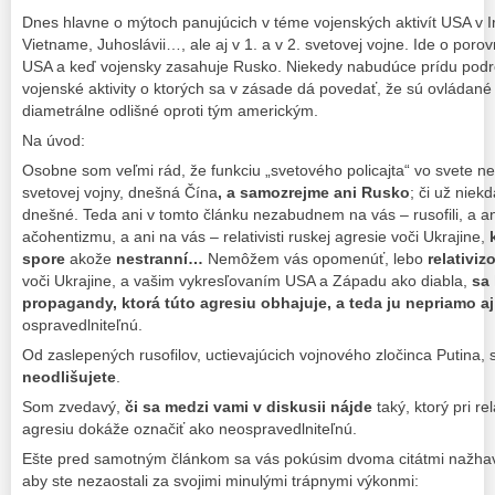
Dnes hlavne o mýtoch panujúcich v téme vojenských aktivít USA v Ira
Vietname, Juhoslávii…, ale aj v 1. a v 2. svetovej vojne. Ide o por
USA a keď vojensky zasahuje Rusko. Niekedy nabudúce prídu podro
vojenské aktivity o ktorých sa v zásade dá povedať, že sú ovládané 
diametrálne odlišné oproti tým americkým.
Na úvod:
Osobne som veľmi rád, že funkciu „svetového policajta“ vo svete n
svetovej vojny, dnešná Čína
, a samozrejme ani Rusko
; či už niek
dnešné. Teda ani v tomto článku nezabudnem na vás – rusofili, a a
ačohentizmu, a ani na vás – relativisti ruskej agresie voči Ukrajine,
spore
akože
nestranní…
Nemôžem vás opomenúť, lebo
relativi
voči Ukrajine, a vašim vykresľovaním USA a Západu ako diabla,
sa 
propagandy, ktorá túto agresiu obhajuje, a teda ju nepriamo a
ospravedlniteľnú.
Od zaslepených rusofilov, uctievajúcich vojnového zločinca Putina,
neodlišujete
.
Som zvedavý,
či sa medzi vami v diskusii nájde
taký, ktorý pri re
agresiu dokáže označiť ako neospravedlniteľnú.
Ešte pred samotným článkom sa vás pokúsim dvoma citátmi nažhavi
aby ste nezaostali za svojimi minulými trápnymi výkonmi: