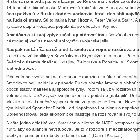
História nám teda jasne ukazuje, že Rusko má v sebe zakódo
14-teho storočia ešte ako Moskovské kniežatstvo. A to aj za veľmi 
úctu požívajú v Rusku dodnes vodcovia, ktorí dosiahli najvä
na ľudské straty.
Sú to najmä Ivan Hrozný, Peter Veľký a Stalin. 
výrazne stúpla klesajúca popularita po obsadení Krymu.
Američania si svoj vplyv začali uplatňovať inak.
Vo všeobecnost
nástroje; aj keď sa nevyhli ani využitiu vojenskej sily.
Naopak ruská ríša sa už pred 1. svetovou vojnou rozširovala p
to boli krvavé konflikty s Kazaňským a Krymským chanátom. Potom d
Švédmi o územia dnešnej Ukrajiny, Bieloruska a Pobaltie. V 19-tom
a strednú Áziu.
Obe veľmoci vznikli najmä územnou expanziou na úkor pôvodného 
Ameriky to boli Indiáni a v prípade Ruska sibírske kmene a slabnúc
oboch štátov mali teda aj spoločné rysy. Potom sa už v rozširovaní
veľmoci inak. USA zvyšok svojho územia v podstate „nakúpili“. Dok
Mexikom bolo finančné vysporiadanie za pripojenie Texasu, Nového 
tým kúpili od Španielov Floridu, od Napoleona Louisianu a napokon
Uprednostňovali teda ekonomické nástroje na rozširovanie svojho ú
A ešte jedna dôležitá vec. Američania nikoho do NATO vstupovať nen
nútiť, aby do aliancie nevstupoval. Je to v rozpore s medzinárodn
všetkými princípmi slobody a demokracie.“ (Daniel Krajcer)