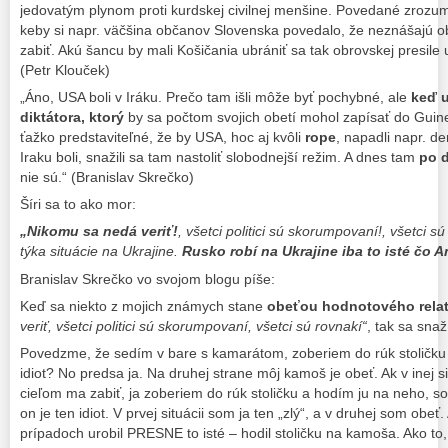
jedovatým plynom proti kurdskej civilnej menšine. Povedané zrozumit
keby si napr. väčšina občanov Slovenska povedalo, že neznášajú oby
zabiť. Akú šancu by mali Košičania ubrániť sa tak obrovskej presil
(Petr Klouček)
„Áno, USA boli v Iráku. Prečo tam išli môže byť pochybné, ale
keď u
diktátora, ktorý
by sa počtom svojich obetí mohol zapísať do Guine
ťažko predstaviteľné, že by USA, hoc aj kvôli
rope
, napadli napr. d
Iraku boli, snažili sa tam nastoliť slobodnejší režim. A dnes tam
po 
nie sú.“ (Branislav Skrečko)
Šíri sa to ako mor:
„Nikomu sa nedá veriť!
, všetci politici sú skorumpovaní!, všetci sú
týka situácie na Ukrajine.
Rusko robí na Ukrajine iba to isté čo A
Branislav Skrečko vo svojom blogu píše:
Keď sa niekto z mojich známych stane
obeťou hodnotového relat
veriť, všetci politici sú skorumpovaní, všetci sú rovnakí“
, tak sa sna
Povedzme, že sedím v bare s kamarátom, zoberiem do rúk stoličku 
idiot? No predsa ja. Na druhej strane môj kamoš je obeť. Ak v inej si
cieľom ma zabiť, ja zoberiem do rúk stoličku a hodím ju na neho, so
on je ten idiot. V prvej situácii som ja ten „zlý“, a v druhej som obe
prípadoch urobil PRESNE to isté – hodil stoličku na kamoša. Ako to, 