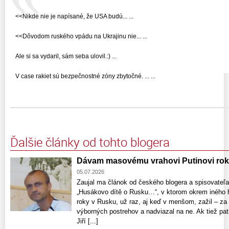
<<Nikde nie je napísané, že USA budú... ...
<<Dôvodom ruského vpádu na Ukrajinu nie... ...
Ale si sa vydaril, sám seba ulovil.:) ...
V case rakiet sú bezpečnostné zóny zbytočné. ... ...
Ďalšie články od tohto blogera
Dávam masovému vrahovi Putinovi rok
05.07.2026
Zaujal ma článok od českého blogera a spisovateľ
„Husákovo dítě o Rusku…“, v ktorom okrem iného ho
roky v Rusku, už raz, aj keď v menšom, zažil – za
výborných postrehov a nadviazal na ne. Ak tiež pa
Jiří [...]