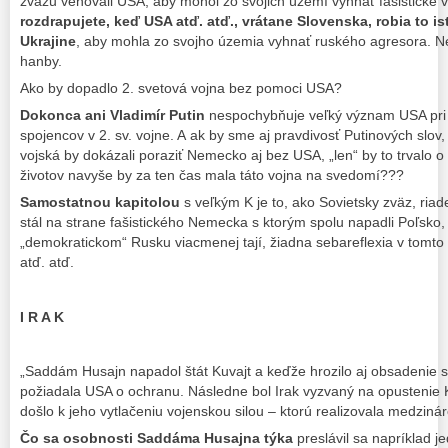
zväzu venovali USA, aby mohol zo svojich území vyhnať fašistické
rozdrapujete, keď USA atď. atď., vrátane Slovenska, robia to 
Ukrajine
, aby mohla zo svojho územia vyhnať ruského agresora. N
hanby.
Ako by dopadlo 2. svetová vojna bez pomoci USA?
Dokonca ani Vladimír Putin
nespochybňuje veľký význam USA pri
spojencov v 2. sv. vojne. A ak by sme aj pravdivosť Putinových slo
vojská by dokázali poraziť Nemecko aj bez USA, „len“ by to trvalo o
životov navyše by za ten čas mala táto vojna na svedomí???
Samostatnou kapitolou
s veľkým K je to, ako Sovietsky zväz, ri
stál na strane fašistického Nemecka s ktorým spolu napadli Poľsko
„demokratickom“ Rusku viacmenej tají, žiadna sebareflexia v tomto
atď. atď.
I R A K
„Saddám Husajn napadol štát Kuvajt a keďže hrozilo aj obsadenie 
požiadala USA o ochranu. Následne bol Irak vyzvaný na opustenie K
došlo k jeho vytlačeniu vojenskou silou – ktorú realizovala medziná
Čo sa osobnosti Saddáma Husajna týka
preslávil sa napríklad j