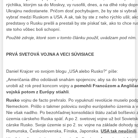
rýchlika, ktorým sa do Moskvy, vy rusofili, dnes, a na dlhé roky d
Ukrajinu nedostanete. Pričom dosť pochybujem, že by ste si vybrali ž
vybrať medzi Ruskom a USA. A ak, tak by ste z neho rýchlo ušli; ak
predstavy o Rusku prešli a prestali by ste pískať tak, ako to chce 
ste toho vôbec boli schopní.
Použité zdroje, ktoré som v tomto článku použil, uvádzam pod ním
PRVÁ SVETOVÁ VOJNA A VECI SÚVISIACE
Daniel Krajcer vo svojom blogu „USA alebo Rusko?“ píše:
„Američania dlho odolávali snahám spojencov, aby sa do tejto vojny 
urobili až rok pred koncom vojny a
pomohli Francúzom a Anglič
vojská potom z Európy stiahli
.
Rusko
vojnu de facto prehralo. Po vypuknutí revolúcie muselo pod
Nemeckom. Prišlo o takmer polovicu svojho európskeho územia a vi
Nie však nadlho. Po bezohľadnej konsolidácii štátu začali boľševic
územia cárskeho Ruska späť. A po 2. svetovej vojne už bol Soviet
cárske Rusko. Svoje územie si po 2. sv. vojne na základe dohody sp
Rumunska, Československa, Fínska, Japonska.
USA tak neučinili
.