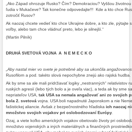
„Ako Západ ohrozuje Rusko? Čím? Demokraciou? Vyššou životnou ú
ľudia v Mukačeve? Tak konečne odpovedajte!!! Kde a kto chce Rus
zotročiť Rusov?
Ak naozaj chcete vedieť kto chce Ukrajine dobre, a kto zle, pýtajte
voľby, alebo tam chce vládnuť preto, lebo je silnejší.“
(Martin Pilník)
DRUHÁ SVETOVÁ VOJNA
A N E M E C K O
„Aby nastal mier vo svete je potrebné aby sa ukončila angažovanosť
Rusofilom a pod. takéto slová nepochybne znejú ako rajská hudba.
Ak by sme sa ale mali pridržiavať logiky „nestranných“ relativistov r
ruských agresií (lebo tých bolo a je oveľa viac), a teda ak by sme sa
nepriateľov USA,
tak USA sa nemala angažovať ani zo svojich pr
bola 2. svetová
vojna. USA boli napadnuté Japonskom a nie Neme
fašistickej aliancie. Avšak z bezpečnostného hľadiska
ich naozaj n
množstvo svojich vojakov pri oslobodzovaní Európy
.
Ozaj, a viete koľko amerických vojakov obetovalo životy pri oslob
množstvo vojenských a iných materiálnych a finančných prostriedk