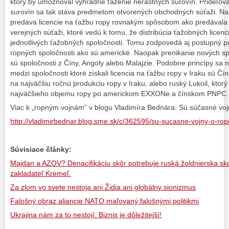
ktorý by umožňoval výhradné ťaženie nerastných surovín. Prideľova
surovín sa tak stáva predmetom otvorených obchodných súťaži. Na
predáva licencie na ťažbu ropy rovnakým spôsobom ako predávala 
verejných súťaži, ktoré vedú k tomu, že distribúcia ťažobných licen
jednotlivých ťažobných spoločnosti. Tomu zodpovedá aj postupný p
ropných spoločnosti ako sú americké. Naopak prenikanie nových sp
sú spoločnosti z Číny, Angoly alebo Malajzie. Podobne princípy sa n
medzi spoločnosti ktoré získali licencia na ťažbu ropy v Iraku sú Čí
na najväčšiu ročnú produkciu ropy v Iraku, alebo ruský Lukoil, ktorý
najväčšieho objemu ropy po americkom EXXONe a čínskom PNPC.
Viac k „ropným vojnám“ v blogu Vladimíra Bednára: Sú súčasné voj
http://vladimirbednar.blog.sme.sk/c/362595/su-sucasne-vojny-o-rop
Súvisiace články:
Majdan a AZOV? Denacifikáciu skôr potrebuje ruská žoldnierska sk
zakladateľ Kremeľ.
Za zlom vo svete nestoja ani Židia ani globálny sionizmus
Falošný obraz aliancie NATO maľovaný falošnými politikmi
Ukrajina nám za to nestojí. Biznis je dôležitejší!