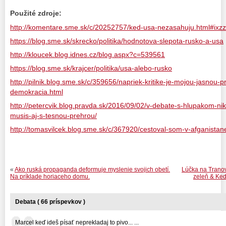
Použité zdroje:
http://komentare.sme.sk/c/20252757/ked-usa-nezasahuju.html#ix
https://blog.sme.sk/skrecko/politika/hodnotova-slepota-rusko-a-usa
http://kloucek.blog.idnes.cz/blog.aspx?c=539561
https://blog.sme.sk/krajcer/politika/usa-alebo-rusko
http://pilnik.blog.sme.sk/c/359656/napriek-kritike-je-mojou-jasnou-
demokracia.html
http://petercvik.blog.pravda.sk/2016/09/02/v-debate-s-hlupakom-nik
musis-aj-s-tesnou-prehrou/
http://tomasvilcek.blog.sme.sk/c/367920/cestoval-som-v-afganistan
«
Ako ruská propaganda deformuje myslenie svojich obetí.
Lúčka na Trano
Na príklade horiaceho domu.
zeleň & Keď
Debata ( 66 príspevkov )
Marcel keď ideš písať neprekladaj to pivo... ...