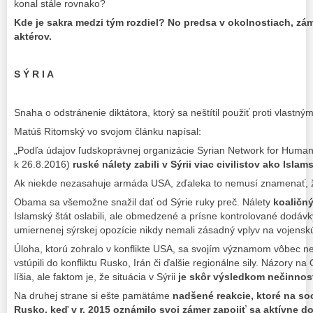
konal stále rovnako?
Kde je sakra medzi tým rozdiel? No predsa v okolnostiach, z
aktérov.
S Ý R I A
Snaha o odstránenie diktátora, ktorý sa neštítil použiť proti vlast
Matúš Ritomský vo svojom článku napísal:
„Podľa údajov ľudskoprávnej organizácie Syrian Network for Human
k 26.8.2016)
ruské nálety zabili v Sýrii viac civilistov ako Isla
Ak niekde nezasahuje armáda USA, zďaleka to nemusí znamenať, ž
Obama sa všemožne snažil dať od Sýrie ruky preč. Nálety
koaličný
Islamský štát oslabili, ale obmedzené a prísne kontrolované dodávky
umiernenej sýrskej opozície nikdy nemali zásadný vplyv na vojenskú 
Úloha, ktorú zohralo v konflikte USA, sa svojím významom vôbec ne
vstúpili do konfliktu Rusko, Irán či ďalšie regionálne sily. Názory 
líšia, ale faktom je, že situácia v Sýrii
je skôr výsledkom nečinnos
Na druhej strane si ešte pamätáme
nadšené reakcie, ktoré na so
Rusko, keď v r. 2015 oznámilo svoj zámer zapojiť sa aktívne do 