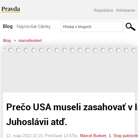
Registrácia
Prihlásenie
Blog
Najnovšie články
Najčítanejšie články
Blog
>
marcelburkert
Najkomentovanejšie články
>
Prečo USA museli zasahovať v Iraku, Lýbii, Juhoslávii atď.
Zoznam blogov
Komerčné blogy
Prečo USA museli zasahovať v Ir
Juhoslávii atď.
12. mája 2022 22:10
, Prečítané 13 675x,
Marcel Burkert
,
1. Stop putiniz