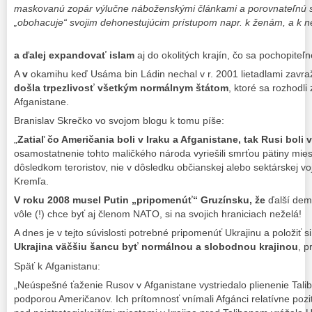
maskovanú zopár výlučne náboženskými článkami a porovnateľnú s
„obohacuje“ svojim dehonestujúcim prístupom napr. k ženám, a k
a ďalej expandovať islam
aj do okolitých krajín, čo sa pochopiteľ
A
v
okamihu keď Usáma bin Ládin nechal v r. 2001 lietadlami zavražd
došla trpezlivosť všetkým normálnym štátom
, ktoré sa rozhodli
Afganistane.
Branislav Skrečko vo svojom blogu k tomu píše:
„
Zatiaľ čo Američania boli v Iraku a Afganistane, tak Rusi boli
osamostatnenie tohto maličkého národa vyriešili smrťou pätiny mie
dôsledkom teroristov, nie v dôsledku občianskej alebo sektárskej voj
Kremľa.
V roku 2008 musel Putin „pripomenúť“ Gruzínsku, že
ďalší demo
vôle (!) chce byť aj členom NATO, si na svojich hraniciach neželá!
A dnes je v tejto súvislosti potrebné pripomenúť Ukrajinu a položiť s
Ukrajina väčšiu šancu byť normálnou a slobodnou krajinou
, p
Späť k Afganistanu:
„Neúspešné ťaženie Rusov v Afganistane vystriedalo plienenie Tali
podporou Američanov. Ich prítomnosť vnímali Afgánci relatívne pozi