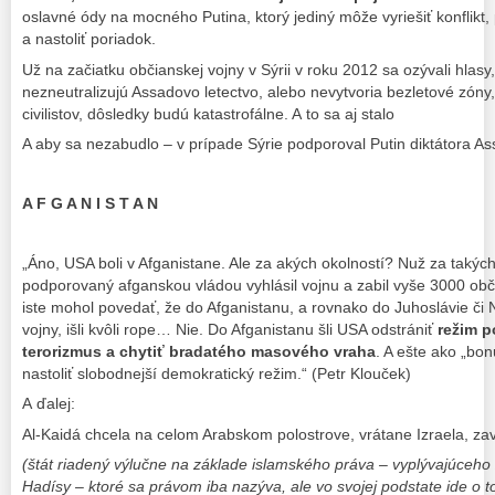
oslavné ódy na mocného Putina, ktorý jediný môže vyriešiť konflikt, 
a nastoliť poriadok.
Už na začiatku občianskej vojny v Sýrii v roku 2012 sa ozývali hlasy
nezneutralizujú Assadovo letectvo, alebo nevytvoria bezletové zóny,
civilistov, dôsledky budú katastrofálne. A to sa aj stalo
A aby sa nezabudlo – v prípade Sýrie podporoval Putin diktátora As
A F G A N I S T A N
„Áno, USA boli v Afganistane. Ale za akých okolností? Nuž za takých,
podporovaný afganskou vládou vyhlásil vojnu a zabil vyše 3000 ob
iste mohol povedať, že do Afganistanu, a rovnako do Juhoslávie či
vojny, išli kvôli rope… Nie. Do Afganistanu šli USA odstrániť
režim p
terorizmus
a chytiť bradatého masového vraha
. A ešte ako „bon
nastoliť slobodnejší demokratický režim.“ (Petr Klouček)
A ďalej:
Al-Kaidá chcela na celom Arabskom polostrove, vrátane Izraela, za
(štát riadený výlučne na základe islamského práva – vyplývajúceho z 
Hadísy – ktoré sa právom iba nazýva, ale vo svojej podstate ide o tot