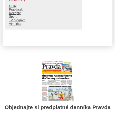
Fotky
Pravda.sk
Recepty
Šport
TV program
Vinotéka
Objednajte si predplatné denníka Pravda