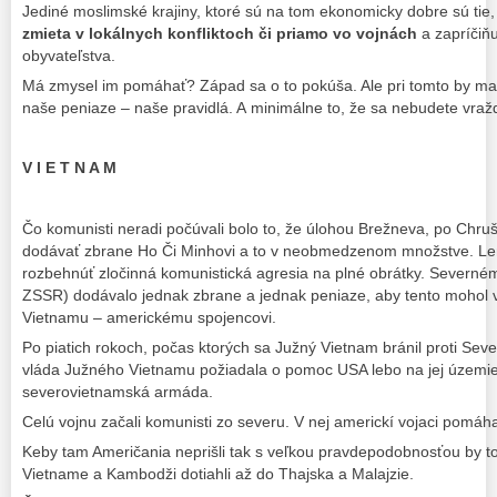
Jediné moslimské krajiny, ktoré sú na tom ekonomicky dobre sú tie,
zmieta v lokálnych konfliktoch či priamo vo vojnách
a zapríčiňu
obyvateľstva.
Má zmysel im pomáhať? Západ sa o to pokúša. Ale pri tomto by mal
naše peniaze – naše pravidlá. A minimálne to, že sa nebudete vraždi
V I E T N A M
Čo komunisti neradi počúvali bolo to, že úlohou Brežneva, po Chr
dodávať zbrane Ho Či Minhovi a to v neobmedzenom množstve. Le
rozbehnúť zločinná komunistická agresia na plné obrátky. Severn
ZSSR) dodávalo jednak zbrane a jednak peniaze, aby tento mohol 
Vietnamu – americkému spojencovi.
Po piatich rokoch, počas ktorých sa Južný Vietnam bránil proti S
vláda Južného Vietnamu požiadala o pomoc USA lebo na jej územie 
severovietnamská armáda.
Celú vojnu začali komunisti zo severu. V nej americkí vojaci pomáhal
Keby tam Američania neprišli tak s veľkou pravdepodobnosťou by t
Vietname a Kambodži dotiahli až do Thajska a Malajzie.