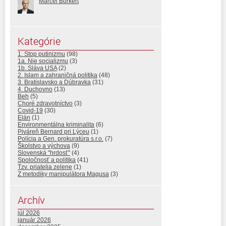
Marcel Burkert
Kategórie
1. Stop putinizmu
(98)
1a. Nie socializmu
(3)
1b. Sláva USA
(2)
2. Islam a zahraničná politika
(48)
3. Bratislavsko a Dúbravka
(31)
4. Duchovno
(13)
Beh
(5)
Choré zdravotníctvo
(3)
Covid-19
(30)
Elán
(1)
Environmentálna kriminalita
(6)
Piváreň Bernard pri Lýceu
(1)
Polícia a Gen. prokuratúra s.r.o.
(7)
Školstvo a výchova
(9)
Slovenská "hrdosť"
(4)
Spoločnosť a politika
(41)
Tzv. priatelia zelene
(1)
Z metodiky manipulátora Magusa
(3)
Archív
júl 2026
január 2026