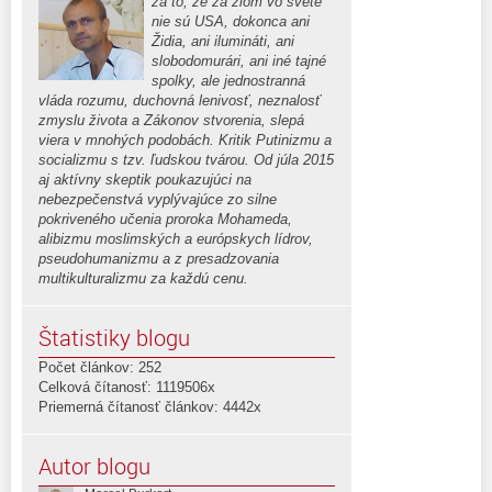
za to, že za zlom vo svete
nie sú USA, dokonca ani
Židia, ani ilumináti, ani
slobodomurári, ani iné tajné
spolky, ale jednostranná
vláda rozumu, duchovná lenivosť, neznalosť
zmyslu života a Zákonov stvorenia, slepá
viera v mnohých podobách. Kritik Putinizmu a
socializmu s tzv. ľudskou tvárou. Od júla 2015
aj aktívny skeptik poukazujúci na
nebezpečenstvá vyplývajúce zo silne
pokriveného učenia proroka Mohameda,
alibizmu moslimských a európskych lídrov,
pseudohumanizmu a z presadzovania
multikulturalizmu za každú cenu.
Štatistiky blogu
Počet článkov: 252
Celková čítanosť: 1119506x
Priemerná čítanosť článkov: 4442x
Autor blogu