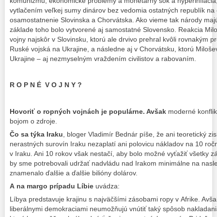
komunizmu, ekonomické problémy a monetárny šok a hyperinflácia,
vytlačením veľkej sumy dinárov bez vedomia ostatných republík na 
osamostatnenie Slovinska a Chorvátska. Ako vieme tak národy maj
základe toho bolo vytvorené aj samostatné Slovensko. Reakcia Milo
vojny najskôr v Slovinsku, ktorú ale drvivo prehral kvôli rovnakým
Ruské vojská na Ukrajine, a následne aj v Chorvátsku, ktorú Milošev
Ukrajine – aj nezmyselným vraždením civilistov a rabovaním.
R O P N É V O J N Y ?
Hovoriť o ropných vojnách je populárne. Avšak
moderné konflik
bojom o zdroje.
Čo sa týka Iraku
, bloger Vladimír Bednár píše, že ani teoretický zi
nerastných surovín Iraku nezaplatí ani polovicu nákladov na 10 ro
v Iraku. Ani 10 rokov však nestačí, aby bolo možné vyťažiť všetky 
by sme potrebovali udržať nadvládu nad Irakom minimálne na nasle
znamenalo ďalšie a ďalšie bilióny dolárov.
A na margo prípadu Líbie
uvádza:
Líbya predstavuje krajinu s najväčšími zásobami ropy v Afrike. Avša
liberálnymi demokraciami neumožňujú vnútiť taký spôsob nakladan