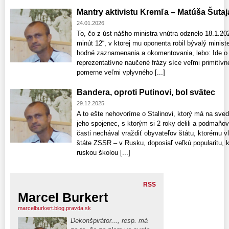
Mantry aktivistu Kremľa – Matúša Šutaj
24.01.2026
To, čo z úst nášho ministra vnútra odznelo 18.1.20
minút 12“, v ktorej mu oponenta robil bývalý minist
hodné zaznamenania a okomentovania, lebo: Ide o
reprezentatívne naučené frázy síce veľmi primitív
pomerne veľmi vplyvného [...]
Bandera, oproti Putinovi, bol svätec
29.12.2025
A to ešte nehovoríme o Stalinovi, ktorý má na sved
jeho spojenec, s ktorým si 2 roky delili a podmaňo
časti nechával vraždiť obyvateľov štátu, ktorému 
štáte ZSSR – v Rusku, doposiaľ veľkú popularitu, ke
ruskou školou [...]
RSS
Marcel Burkert
marcelburkert.blog.pravda.sk
Dekonšpirátor..., resp. má