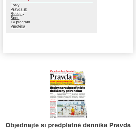
Fotky
Pravda.sk
Recepty
Šport
TV program
Vinotéka
Objednajte si predplatné denníka Pravda