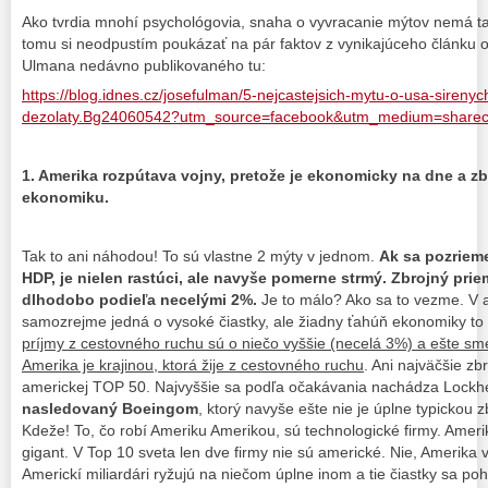
Ako tvrdia mnohí psychológovia, snaha o vyvracanie mýtov nemá ta
tomu si neodpustím poukázať na pár faktov z vynikajúceho článku 
Ulmana nedávno publikovaného tu:
https://blog.idnes.cz/josefulman/5-nejcastejsich-mytu-o-usa-sireny
dezolaty.Bg24060542?utm_source=facebook&utm_medium=share
1. Amerika rozpútava vojny, pretože je ekonomicky na dne a zb
ekonomiku.
Tak to ani náhodou! To sú vlastne 2 mýty v jednom.
Ak sa pozriem
HDP, je nielen rastúci, ale navyše pomerne strmý.
Zbrojný pri
dlhodobo podieľa necelými 2%.
Je to málo? Ako sa to vezme. V a
samozrejme jedná o vysoké čiastky, ale žiadny ťahúň ekonomiky to 
príjmy z cestovného ruchu sú o niečo vyššie (necelá 3%) a ešte sme
Amerika je krajinou, ktorá žije z cestovného ruchu
. Ani najväčšie zb
americkej TOP 50. Najvyššie sa podľa očakávania nachádza Lockh
nasledovaný Boeingom
, ktorý navyše ešte nie je úplne typickou 
Kdeže! To, čo robí Ameriku Amerikou, sú technologické firmy. Amer
gigant. V Top 10 sveta len dve firmy nie sú americké. Nie, Amerika 
Americkí miliardári ryžujú na niečom úplne inom a tie čiastky sa po