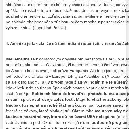
aktuálne sa niektoré americké firmy chceli stiahnuť z Ruska, čo vy
opúšťanie ruského trhu im bolo sťažené administartívnymi prekážk
údajného amerického rozťahovania sa, sú myslené americké vojen
na základe obojstranného súhlasu, pričom
mnohé z partnerských kr
vyložene stoja (napríklad Poľsko).
4. Amerika je tak zlá, že sú tam Indiáni nútení žiť v rezerváciách
Iste, Amerika sa k domorodým obyvateľom nezachovala fér. To je as
najhoršie, ako mohla. Otázkou je, či na tomto nenesú časť zodpoved
čo Ameriku kolonizovali, boli práve Európania. Ale to je jedno, hrozné
jednoducho diali ako tu v Európe, tak aj za Atlantikom. (A aktuálne 
sa ale k indiánom. Tak
v prvom rade žiadny Indián nie je nútený ž
kdekoľvek inde na území Spojených štátov. Napriek tomu mnoho Ind
skutočne žije.
Robia tak čisto dobrovoľne, pretože tu majú svoj
si sami spravovať svoje záležitosti.
Majú tu vlastné zákony, vla
Naopak tu neplatia mnohé štátne zákony
(samozrejme závažné t
federálne zákony, ktoré platia aj tu). Okrem toho
majú výnimky z d
kasína a hazardné hry, ktoré sú na území USA nelegálne
(existu
vzdelávanie, a pod. Okrem toho existujú rôzne
podporné programy
mimo týchto rezervácií a to vrátane kvót na amerických univerzi