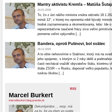
Mantry aktivistu Kremľa – Matúša Šutaj
24.01.2026
To, čo z úst nášho ministra vnútra odznelo 18.1.20
minút 12“, v ktorej mu oponenta robil bývalý minist
hodné zaznamenania a okomentovania, lebo: Ide o
reprezentatívne naučené frázy síce veľmi primitív
pomerne veľmi vplyvného [...]
Bandera, oproti Putinovi, bol svätec
29.12.2025
A to ešte nehovoríme o Stalinovi, ktorý má na sved
jeho spojenec, s ktorým si 2 roky delili a podmaňo
časti nechával vraždiť obyvateľov štátu, ktorému 
štáte ZSSR – v Rusku, doposiaľ veľkú popularitu, ke
ruskou školou [...]
RSS
Marcel Burkert
marcelburkert.blog.pravda.sk
Dekonšpirátor..., resp. má
za to, že za zlom vo svete