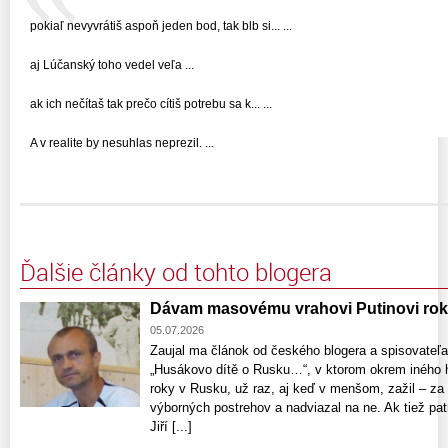
pokiaľ nevyvrátiš aspoň jeden bod, tak blb si... ...
aj Lúčanský toho vedel veľa ...
ak ich nečítaš tak prečo cítiš potrebu sa k... ...
A v realite by nesuhlas neprezil. ...
Ďalšie články od tohto blogera
Dávam masovému vrahovi Putinovi rok
05.07.2026
Zaujal ma článok od českého blogera a spisovateľ
„Husákovo dítě o Rusku…“, v ktorom okrem iného ho
roky v Rusku, už raz, aj keď v menšom, zažil – za
výborných postrehov a nadviazal na ne. Ak tiež pa
Jiří [...]