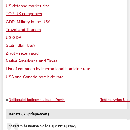
US defense market size
TOP US companies
GDP: Military in the USA
Travel and Tourism
US GDP
Státní dluh USA
Život v rezervacích
Native Americans and Taxes
List of countries by international homicide rate
USA and Canada homicide rate
«
Neliberálni hrdinovia z hradu Devín
Teší ma výhra Uk
Debata ( 76 príspevkov )
pozerám že malina ovláda aj cudzie jazyky.... ...