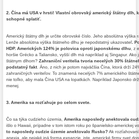
2. Čína má USA v hrsti!
Vlastní obrovský americký štátny dlh,
schopné splatiť.
Americký štátny dlh je určite obrovské číslo. Jeho absolútna výška r
Lenže absolútna výška štátneho dlhu je nepodstatný ukazovateľ
.
Po
HDP.
Amerických 124% je polovica oproti japonskému dlhu
, z 
horšie Grécko a Taliansko, vyšší dlh má napríklad aj Singapur. Ako 
štátnym dlhom?
Zahraniční veritelia tvoria necelých 30% štátn
podstatný fakt
. Áno, z nich je potom najväčšia Čína, ktorá drží 2
zahraničných veriteľov. To znamená necelých 7% amerického štátneh
nie toľko, aby mala Čína USA na lopatkách. Napríklad Japonsko drž
menej.
3. Amerika sa rozťahuje po celom svete.
Čo sa týka cudzieho územia,
Amerika naposledy anektovala cudz
išlo o Hawaii, prípadne v tom istom roku po španielsko-americkej 
to naposledy cudzie územie anektovalo Rusko?
Ak rozťahovaní
anexia, ale nejaké iná forma expanzie, iste, americké firmy svet dos