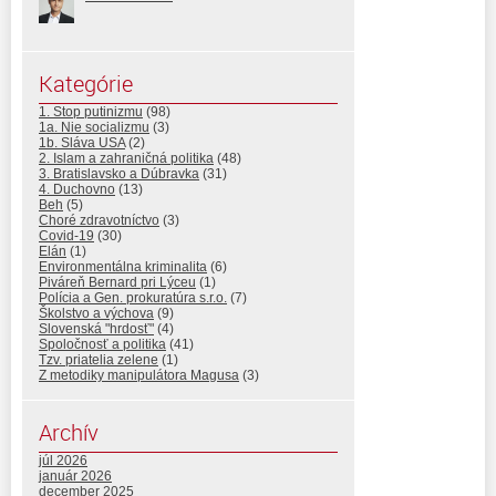
Kategórie
1. Stop putinizmu
(98)
1a. Nie socializmu
(3)
1b. Sláva USA
(2)
2. Islam a zahraničná politika
(48)
3. Bratislavsko a Dúbravka
(31)
4. Duchovno
(13)
Beh
(5)
Choré zdravotníctvo
(3)
Covid-19
(30)
Elán
(1)
Environmentálna kriminalita
(6)
Piváreň Bernard pri Lýceu
(1)
Polícia a Gen. prokuratúra s.r.o.
(7)
Školstvo a výchova
(9)
Slovenská "hrdosť"
(4)
Spoločnosť a politika
(41)
Tzv. priatelia zelene
(1)
Z metodiky manipulátora Magusa
(3)
Archív
júl 2026
január 2026
december 2025