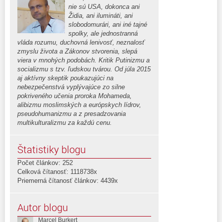
nie sú USA, dokonca ani
Židia, ani ilumináti, ani
slobodomurári, ani iné tajné
spolky, ale jednostranná
vláda rozumu, duchovná lenivosť, neznalosť
zmyslu života a Zákonov stvorenia, slepá
viera v mnohých podobách. Kritik Putinizmu a
socializmu s tzv. ľudskou tvárou. Od júla 2015
aj aktívny skeptik poukazujúci na
nebezpečenstvá vyplývajúce zo silne
pokriveného učenia proroka Mohameda,
alibizmu moslimských a európskych lídrov,
pseudohumanizmu a z presadzovania
multikulturalizmu za každú cenu.
Štatistiky blogu
Počet článkov: 252
Celková čítanosť: 1118738x
Priemerná čítanosť článkov: 4439x
Autor blogu
Marcel Burkert