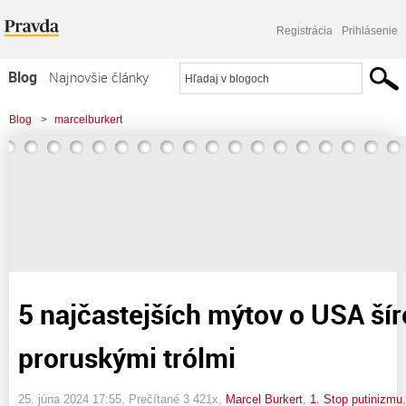
Registrácia
Prihlásenie
Blog
Najnovšie články
Najčítanejšie články
Blog
>
marcelburkert
Najkomentovanejšie články
>
5 najčastejších mýtov o USA šírených proruskými trólmi
Zoznam blogov
Komerčné blogy
5 najčastejších mýtov o USA ší
proruskými trólmi
25. júna 2024 17:55
, Prečítané 3 421x,
Marcel Burkert
,
1. Stop putinizmu