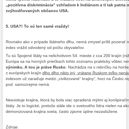
„pozitívna diskriminácia“ vzhľadom k Indiánom a tí tak patria 
zvýhodňovaných občanov USA.
5.
USA?!
To sú len samé vraždy!
Rovnako ako v prípade štátneho dlhu, nemá zmysel príliš pozerať na
index vrážd odvodený od počtu obyvateľov.
Tu sú Spojené štáty na nelichotivom 54. mieste z cca 200 krajín (ni
Európa sa na horných priečkach tohto zoznamu prakticky vôbec ne
výnimku. A tou je práve Rusko
. Nachádza na v rebríčku na horše
z európskych krajín
dlho dlho nikto iný, vrátane Ruskom toľko nenáv
indexom už zaraďuje medzi „civilizované“ krajiny“, hoci na Českú re
pod. samozrejme nemá.
Neexistuje krajina, ktorá by bola viac opradená mýtmi aj konšpirač
štáty. Je to logické, pretože stále ide o svetového lídra nielen na e
démonizovaná krajina sveta, často zjavne úplne nezaslúžene.
Zdroje: