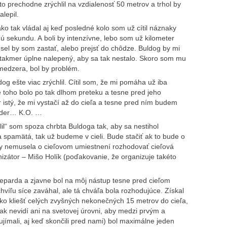
kto prechodne zrýchlil na vzdialenosť 50 metrov a trhol by
lepil.
o tak vládal aj keď posledné kolo som už cítil náznaky
ú sekundu. A boli by intenzívne, lebo som už kilometer
usel by som zastať, alebo prejsť do chôdze. Buldog by mi
 takmer úplne nalepený, aby sa tak nestalo. Skoro som mu
 medzera, bol by problém.
og ešte viac zrýchlil. Cítil som, že mi pomáha už iba
e toho bolo po tak dlhom preteku a tesne pred jeho
 istý, že mi vystačí až do cieľa a tesne pred ním budem
úder… K.O. …
lil“ som spoza chrbta Buldoga tak, aby sa nestihol
a spamätá, tak už budeme v cieli. Bude stačiť ak to bude o
y nemusela o cieľovom umiestnení rozhodovať cieľová
nizátor – Mišo Holík (poďakovanie, že organizuje takéto
…
 Geparda a zjavne bol na môj nástup tesne pred cieľom
víľu síce zaváhal, ale tá chváľa bola rozhodujúce. Získal
ko kliešť celých zvyšných nekonečných 15 metrov do cieľa,
tak nevidí ani na svetovej úrovni, aby medzi prvým a
jímali, aj keď skončili pred nami) bol maximálne jeden