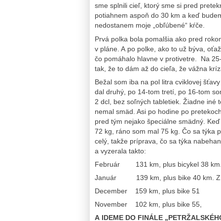
sme splnili cieľ, ktorý sme si pred prete
potiahnem aspoň do 30 km a keď budem 
nedostanem moje „obľúbené“ kŕče.
Prvá polka bola pomalšia ako pred rokom,
v pláne. A po polke, ako to už býva, oťa
čo pomáhalo hlavne v protivetre. Na 25-
tak, že to dám až do cieľa, že vážna kr
Bežal som iba na pol litra cviklovej šťav
dal druhý, po 14-tom tretí, po 16-tom so
2 dcl, bez soľných tabletiek. Žiadne iné
nemal smäd. Asi po hodine po pretekoch
pred tým nejako špeciálne smädný. Keď
72 kg, ráno som mal 75 kg. Čo sa týka 
celý, takže príprava, čo sa týka nabehan
a vyzerala takto:
Február 131 km, plus bicykel 38 km. Z
Január 139 km, plus bike 40 km. Z toh
December 159 km, plus bike 51
November 102 km, plus bike 55,
A IDEME DO FINÁLE „PETRŽALSKÉHO