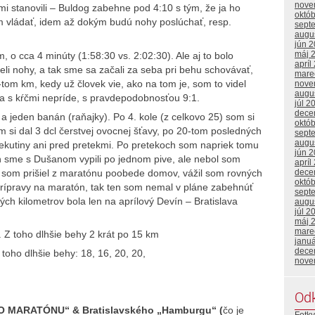
nove
kmi stanovili – Buldog zabehne pod 4:10 s tým, že ja ho
októ
vládať, idem až dokým budú nohy poslúchať, resp.
sept
augu
jún 
máj 
 o cca 4 minúty (1:58:30 vs. 2:02:30). Ale aj to bolo
apríl
želi nohy, a tak sme sa začali za seba pri behu schovávať,
mare
tom km, kedy už človek vie, ako na tom je, som to videl
nove
augu
íza s kŕčmi nepríde, s pravdepodobnosťou 9:1.
júl 2
dece
y a jeden banán (raňajky). Po 4. kole (z celkovo 25) som si
októ
m si dal 3 dcl čerstvej ovocnej šťavy, po 20-tom posledných
sept
augu
 tekutiny ani pred pretekmi. Po pretekoch som napriek tomu
jún 
 sme s Dušanom vypili po jednom pive, ale nebol som
apríl
 som prišiel z maratónu poobede domov, vážil som rovných
dece
októ
prípravy na maratón, tak ten som nemal v pláne zabehnúť
sept
ých kilometrov bola len na aprílový Devín – Bratislava
augu
júl 2
máj 
mare
 toho dlhšie behy 2 krát po 15 km
janu
dece
o dlhšie behy: 18, 16, 20, 20,
nove
Od
 MARATÓNU“ & Bratislavského „Hamburgu“ (
čo je