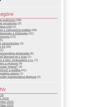
egórie
op putinizmu
(98)
ie socializmu
(3)
Sláva USA
(2)
lam a zahraničná politika
(48)
atislavsko a Dúbravka
(31)
uchovno
(13)
5)
 zdravotníctvo
(3)
d-19
(30)
(1)
onmentálna kriminalita
(6)
eň Bernard pri Lýceu
(1)
ia a Gen. prokuratúra s.r.o.
(7)
tvo a výchova
(9)
nská "hrdosť"
(4)
čnosť a politika
(41)
priatelia zelene
(1)
todiky manipulátora Magusa
(3)
hív
026
ár 2026
mber 2025
mber 2025