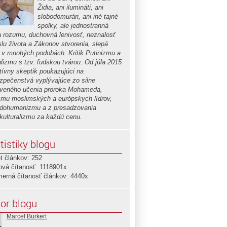
Židia, ani ilumináti, ani
slobodomurári, ani iné tajné
spolky, ale jednostranná
a rozumu, duchovná lenivosť, neznalosť
lu života a Zákonov stvorenia, slepá
a v mnohých podobách. Kritik Putinizmu a
alizmu s tzv. ľudskou tvárou. Od júla 2015
ktívny skeptik poukazujúci na
zpečenstvá vyplývajúce zo silne
iveného učenia proroka Mohameda,
izmu moslimských a európskych lídrov,
dohumanizmu a z presadzovania
ikulturalizmu za každú cenu.
tistiky blogu
t článkov: 252
ová čítanosť: 1118901x
merná čítanosť článkov: 4440x
or blogu
Marcel Burkert