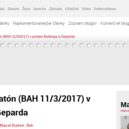
tail
Zdravie
Žena
Varecha
Záhrada
Užitočná
Video
DefenceNews
lánky
Najkomentovanejšie články
Zoznam blogov
Komerčné blog
ón (BAH 11/3/2017) v podaní Buldoga a Geparda
ratón (BAH 11/3/2017) v
Ma
Geparda
marce
Marcel Burkert
,
Beh