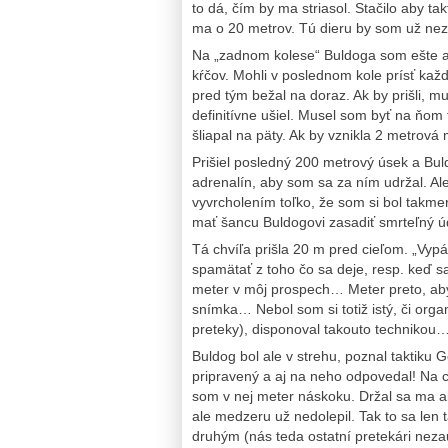
to dá, čím by ma striasol. Stačilo aby ta
ma o 20 metrov. Tú dieru by som už neza
Na „zadnom kolese“ Buldoga som ešte ak
kŕčov. Mohli v poslednom kole prísť každ
pred tým bežal na doraz. Ak by prišli, m
definitívne ušiel. Musel som byť na ňom
šliapal na päty. Ak by vznikla 2 metrová
Prišiel posledný 200 metrový úsek a Buld
adrenalín, aby som sa za ním udržal. Al
vyvrcholením toľko, že som si bol takmer
mať šancu Buldogovi zasadiť smrteľný 
Tá chvíľa prišla 20 m pred cieľom. „Vypá
spamätať z toho čo sa deje, resp. keď s
meter v môj prospech… Meter preto, ab
snímka… Nebol som si totiž istý, či orga
preteky), disponoval takouto technikou
Buldog bol ale v strehu, poznal taktiku
pripravený a aj na neho odpovedal! Na ch
som v nej meter náskoku. Držal sa ma a
ale medzeru už nedolepil. Tak to sa len 
druhým (nás teda ostatní pretekári nezau