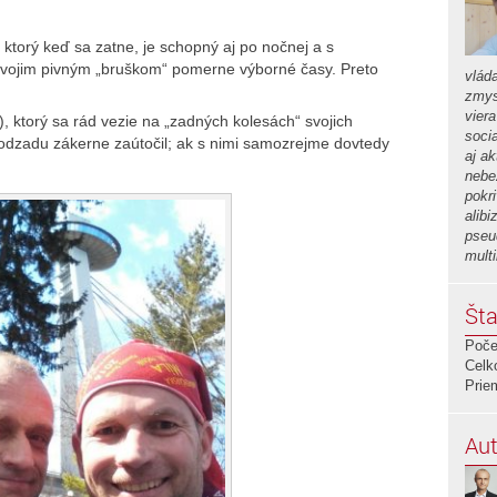
ktorý keď sa zatne, je schopný aj po nočnej a s
svojim pivným „bruškom“ pomerne výborné časy. Preto
vlád
zmys
vier
, ktorý sa rád vezie na „zadných kolesách“ svojich
soci
 odzadu zákerne zaútočil; ak s nimi samozrejme dovtedy
aj a
nebe
pokr
alib
pseu
mult
Šta
Poče
Celk
Prie
Aut