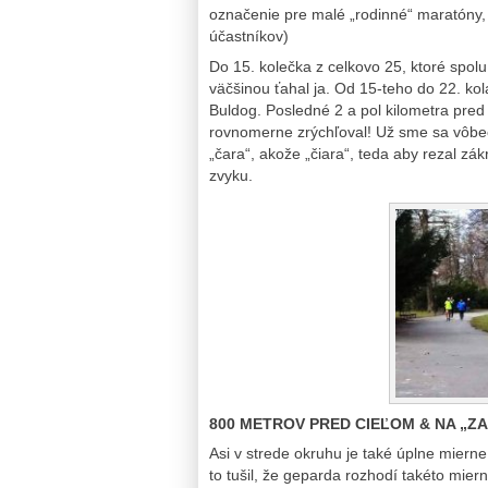
označenie pre malé „rodinné“ maratóny,
účastníkov)
Do 15. kolečka z celkovo 25, ktoré spo
väčšinou ťahal ja. Od 15-teho do 22. kol
Buldog. Posledné 2 a pol kilometra pred c
rovnomerne zrýchľoval! Už sme sa vôbec
„čara“, akože „čiara“, teda aby rezal zá
zvyku.
800 METROV PRED CIEĽOM & NA „
Asi v strede okruhu je také úplne mierne
to tušil, že geparda rozhodí takéto mier