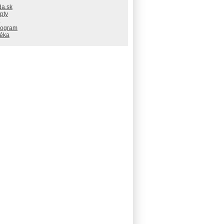
da.sk
pty
rogram
téka