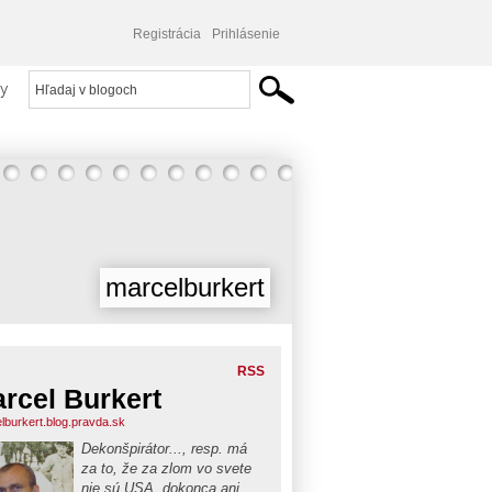
Registrácia
Prihlásenie
y
marcelburkert
RSS
rcel Burkert
lburkert.blog.pravda.sk
Dekonšpirátor..., resp. má
za to, že za zlom vo svete
nie sú USA, dokonca ani