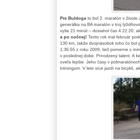
Pre Buldoga
to bol 2. maratón v živote
generálka na BA maratón v troj týždňov
vyše 21 minút – dosiahol čas 4:22:20,
a po nočnej!
Tento rok mal február podo
130 km, takže dvojnásobok toho čo bol 
1:36:55 z roku 2009, tiež pomerne s m
v poslednej dobe. Prirodzený talent. A ke
oveľa lepšie. Jeho časy v polmaratónoc
tréningom. V lete síce jazdí na bicykli, al