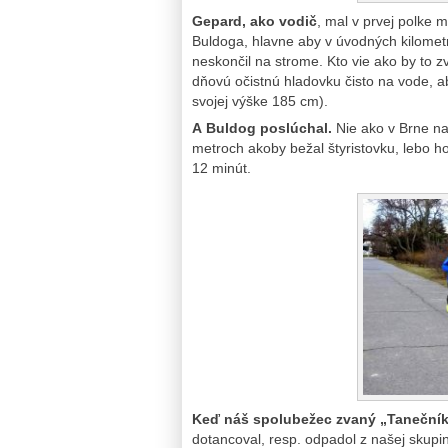
Gepard, ako vodič
, mal v prvej polke
Buldoga, hlavne aby v úvodných kilometro
neskončil na strome. Kto vie ako by to z
dňovú očistnú hladovku čisto na vode, a
svojej výške 185 cm).
A Buldog poslúchal.
Nie ako v Brne na
metroch akoby bežal štyristovku, lebo 
12 minút.
Keď náš spolubežec zvaný „Taneční
dotancoval, resp. odpadol z našej skupi