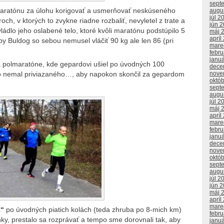
sept
 maratónu za úlohu korigovať a usmerňovať neskúseného
augu
júl 2
ch, v ktorých to zvykne riadne rozbaliť, nevyletel z trate a
jún 
vládlo jeho oslabené telo, ktoré kvôli maratónu podstúpilo 5
máj 
apríl
by Buldog so sebou nemusel vláčiť 90 kg ale len 86 (pri
mare
febr
janu
 polmaratóne, kde gepardovi ušiel po úvodných 100
dece
nove
ho nemal priviazaného…, aby napokon skončil za gepardom
októ
sept
augu
júl 2
máj 
apríl
mare
febr
janu
dece
nove
októ
sept
augu
júl 2
jún 
máj 
apríl
mare
k“
po úvodných piatich kolách (teda zhruba po 8-mich km)
febr
nky, prestalo sa rozprávať a tempo sme dorovnali tak, aby
janu