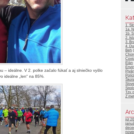
Kat
1. St
1a. N
1b. 
2. Is
3. Br
4. D
Beh
(
Choré
Covi
Elán
Envir
u – ideálne. V 2. polke začalo fúkať a aj slniečko vyšlo
Pivár
Políc
ovo ideálne „len“ na 85%.
Škols
Slove
Spolo
Tzv. 
Z me
Arc
júl 2
janu
dece
nove