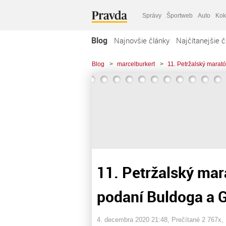
Správy
Športweb
Auto
Kok
Blog
Najnovšie články
Najčítanejšie č
Blog
>
marcelburkert
>
11. Petržalský marat
11. Petržalský ma
podaní Buldoga a 
4. decembra 2020 21:48
, Prečítané 2 767x,