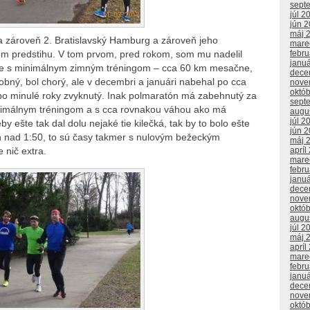
sept
júl 2
jún 
máj 
 a zároveň 2. Bratislavský Hamburg a zároveň jeho
mare
febr
om predstihu. V tom prvom, pred rokom, som mu nadelil
janu
 ale s minimálnym zimným tréningom – cca 60 km mesačne,
dece
bný, bol chorý, ale v decembri a januári nabehal po cca
nove
októ
po minulé roky zvyknutý. Inak polmaratón má zabehnutý za
sept
inimálnym tréningom a s cca rovnakou váhou ako má
augu
júl 2
by ešte tak dal dolu nejaké tie kilečká, tak by to bolo ešte
jún 
h nad 1:50, to sú časy takmer s nulovým bežeckým
máj 
apríl
e nič extra.
mare
febr
janu
dece
nove
októ
augu
júl 2
máj 
apríl
mare
febr
janu
dece
nove
októ