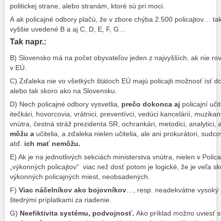
politickej strane, alebo stranám, ktoré sú pri moci.
A ak policajné odbory plačú, že v zbore chýba 2.500 policajtov… ta
vyššie uvedené B a aj C, D, E, F, G…
Tak napr.:
B) Slovensko má na počet obyvateľov jeden z najvyšších, ak nie rov
v EÚ.
C) Zďaleka nie vo všetkých štátoch EÚ majú policajti možnosť ísť 
alebo tak skoro ako na Slovensku.
D) Nech policajné odbory vysvetlia,
prečo dokonca aj
policajní uči
itečkári, hovorcovia, vrátnici, preventívci, vedúci kancelárií, muzika
vnútra, čestná stráž prezidenta SR, ochrankári, metodici, analytici, 
môžu
a
učitelia, a zďaleka nielen učitelia, ale ani prokurátori, sudco
atď.
ich mať nemôžu.
E) Ak je na jednotlivých sekciách ministerstva vnútra, nielen v Poli
„výkonných policajtov“ viac než dosť potom je logické, že je veľa sk
výkonných policajných miest, neobsadených.
F)
Viac náčelníkov ako bojovníkov
…, resp. neadekvátne vysoký 
štedrými príplatkami za riadenie.
G)
Neefiktivita systému, podvojnosť.
Ako príklad možno uviesť s