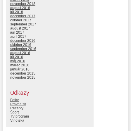
november 2018
august 2018
júl 2018
december 2017
október 2017
september 2017
august 2017
jún 2017
apríl 2017
december 2016
október 2016
september 2016
august 2016
júl 2016
máj 2016
marec 2016
január 2016
december 2015
november 2015
Odkazy
Fotky
Pravda.sk
Recepty
Šport
TV program
Vinotéka