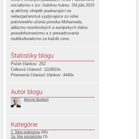
socializmu s tzv. ľudskou tvárou. Od júla 2015
aj aktívny skeptik poukazujúci na
nebezpečenstvá vyplývajúce zo silne
pokriveného učenia proroka Mohameda,
alibizmu moslimských a európskych lídrov,
pseudohumanizmu a z presadzovania
multikulturalizmu za každú cenu.
Štatistiky blogu
Počet článkov: 252
Celková čítanosť: 1118910x
Priemerná čítanosť článkov: 4440x
Autor blogu
Marcel Burkert
Kategórie
1. Stop putinizmu
(98)
1a. Nie socializmu
(3)