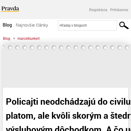
Registrácia
Prihlásenie
Blog
Najnovšie články
Najčítanejšie články
Blog
>
marcelburkert
Najkomentovanejšie články
>
Policajti neodchádzajú do civilu kvôli nízkym platom, ale kvôli skorým a
Zoznam blogov
štedrým výsluhovým
Komerčné blogy
Policajti neodchádzajú do civil
platom, ale kvôli skorým a šted
výsluhovým dôchodkom. A čo uč