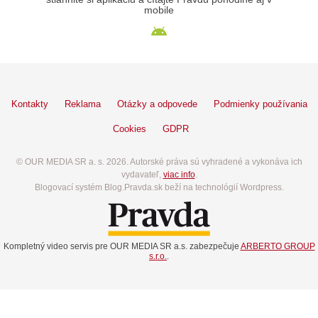
mobile
Kontakty
Reklama
Otázky a odpovede
Podmienky používania
Cookies
GDPR
© OUR MEDIA SR a. s. 2026. Autorské práva sú vyhradené a vykonáva ich
vydavateľ,
viac info
.
Blogovací systém Blog.Pravda.sk beží na technológií Wordpress.
Kompletný video servis pre OUR MEDIA SR a.s. zabezpečuje
ARBERTO GROUP
s.r.o.
.