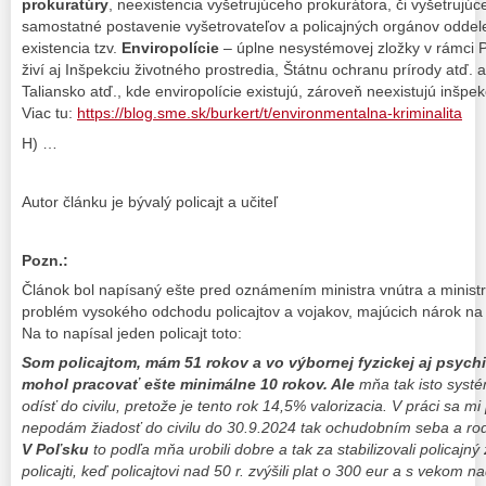
prokuratúry
, neexistencia vyšetrujúceho prokurátora, či vyšetrujú
samostatné postavenie vyšetrovateľov a policajných orgánov oddel
existencia tzv.
Enviropolície
– úplne nesystémovej zložky v rámci P
živí aj Inšpekciu životného prostredia, Štátnu ochranu prírody atď. a
Taliansko atď., kde enviropolície existujú, zároveň neexistujú inšpek
Viac tu:
https://blog.sme.sk/burkert/t/environmentalna-kriminalita
H) …
Autor článku je bývalý policajt a učiteľ
Pozn.:
Článok bol napísaný ešte pred oznámením ministra vnútra a ministr
problém vysokého odchodu policajtov a vojakov, majúcich nárok na 
Na to napísal jeden policajt toto:
Som policajtom, mám 51 rokov a vo výbornej fyzickej aj psych
mohol pracovať ešte minimálne 10 rokov. Ale
mňa tak isto syst
odísť do civilu, pretože je tento rok 14,5% valorizacia. V práci sa mi 
nepodám žiadosť do civilu do 30.9.2024 tak ochudobním seba a rod
V Poľsku
to podľa mňa urobili dobre a tak za stabilizovali policajný
policajti, keď policajtovi nad 50 r. zvýšili plat o 300 eur a s vekom nad