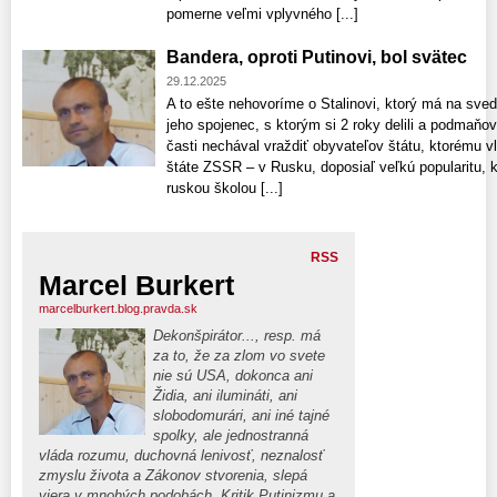
pomerne veľmi vplyvného [...]
Bandera, oproti Putinovi, bol svätec
29.12.2025
A to ešte nehovoríme o Stalinovi, ktorý má na sved
jeho spojenec, s ktorým si 2 roky delili a podmaňo
časti nechával vraždiť obyvateľov štátu, ktorému 
štáte ZSSR – v Rusku, doposiaľ veľkú popularitu, ke
ruskou školou [...]
RSS
Marcel Burkert
marcelburkert.blog.pravda.sk
Dekonšpirátor..., resp. má
za to, že za zlom vo svete
nie sú USA, dokonca ani
Židia, ani ilumináti, ani
slobodomurári, ani iné tajné
spolky, ale jednostranná
vláda rozumu, duchovná lenivosť, neznalosť
zmyslu života a Zákonov stvorenia, slepá
viera v mnohých podobách. Kritik Putinizmu a