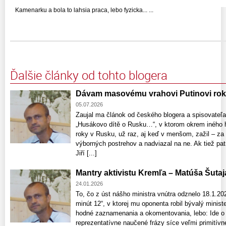
Kamenarku a bola to lahsia praca, lebo fyzicka... ...
Ďalšie články od tohto blogera
Dávam masovému vrahovi Putinovi rok
05.07.2026
Zaujal ma článok od českého blogera a spisovateľ
„Husákovo dítě o Rusku…“, v ktorom okrem iného ho
roky v Rusku, už raz, aj keď v menšom, zažil – za
výborných postrehov a nadviazal na ne. Ak tiež pa
Jiří [...]
Mantry aktivistu Kremľa – Matúša Šutaj
24.01.2026
To, čo z úst nášho ministra vnútra odznelo 18.1.20
minút 12“, v ktorej mu oponenta robil bývalý minist
hodné zaznamenania a okomentovania, lebo: Ide o
reprezentatívne naučené frázy síce veľmi primitív