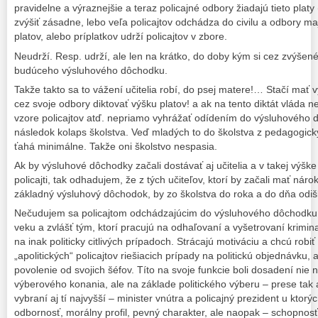
pravidelne a výraznejšie a teraz policajné odbory žiadajú tieto platy 
zvýšiť zásadne, lebo veľa policajtov odchádza do civilu a odbory m
platov, alebo príplatkov udrží policajtov v zbore.
Neudrží. Resp. udrží, ale len na krátko, do doby kým si cez zvýšené
budúceho výsluhového dôchodku.
Takže takto sa to vážení učitelia robí, do psej matere!… Stačí mať
cez svoje odbory diktovať výšku platov! a ak na tento diktát vláda n
vzore policajtov atď. nepriamo vyhrážať odídením do výsluhového
následok kolaps školstva. Veď mladých to do školstva z pedagogický
ťahá minimálne. Takže oni školstvo nespasia.
Ak by výsluhové dôchodky začali dostávať aj učitelia a v takej výš
policajti, tak odhadujem, že z tých učiteľov, ktorí by začali mať náro
základný výsluhový dôchodok, by zo školstva do roka a do dňa odiš
Nečudujem sa policajtom odchádzajúcim do výsluhového dôchodku 
veku a zvlášť tým, ktorí pracujú na odhaľovaní a vyšetrovaní kriminali
na inak politicky citlivých prípadoch. Strácajú motiváciu a chcú robiť
„apolitických“ policajtov riešiacich prípady na politickú objednávku,
povolenie od svojich šéfov. Títo na svoje funkcie boli dosadení nie
výberového konania, ale na základe politického výberu – prese tak a
vybraní aj tí najvyšší – minister vnútra a policajný prezident u ktorý
odbornosť, morálny profil, pevný charakter, ale naopak – schopnosť 