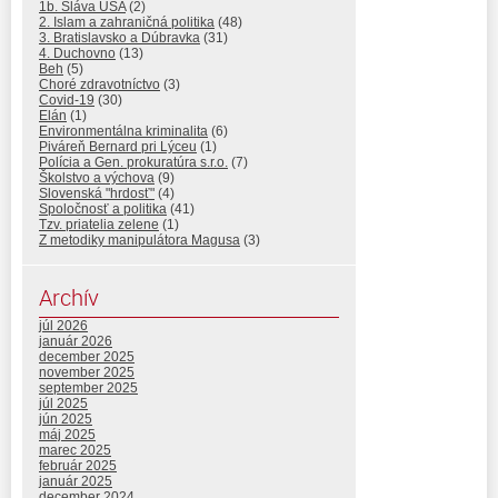
1b. Sláva USA
(2)
2. Islam a zahraničná politika
(48)
3. Bratislavsko a Dúbravka
(31)
4. Duchovno
(13)
Beh
(5)
Choré zdravotníctvo
(3)
Covid-19
(30)
Elán
(1)
Environmentálna kriminalita
(6)
Piváreň Bernard pri Lýceu
(1)
Polícia a Gen. prokuratúra s.r.o.
(7)
Školstvo a výchova
(9)
Slovenská "hrdosť"
(4)
Spoločnosť a politika
(41)
Tzv. priatelia zelene
(1)
Z metodiky manipulátora Magusa
(3)
Archív
júl 2026
január 2026
december 2025
november 2025
september 2025
júl 2025
jún 2025
máj 2025
marec 2025
február 2025
január 2025
december 2024