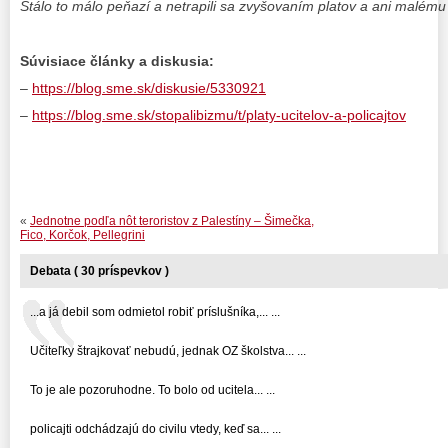
Stálo to málo peňazí a netrapili sa zvyšovaním platov a ani malém
Súvisiace články a diskusia:
–
https://blog.sme.sk/diskusie/5330921
–
https://blog.sme.sk/stopalibizmu/t/platy-ucitelov-a-policajtov
«
Jednotne podľa nôt teroristov z Palestíny – Šimečka,
Fico, Korčok, Pellegrini
Debata ( 30 príspevkov )
...a já debil som odmietol robiť príslušníka,... ...
Učiteľky štrajkovať nebudú, jednak OZ školstva... ...
To je ale pozoruhodne. To bolo od ucitela... ...
policajti odchádzajú do civilu vtedy, keď sa... ...