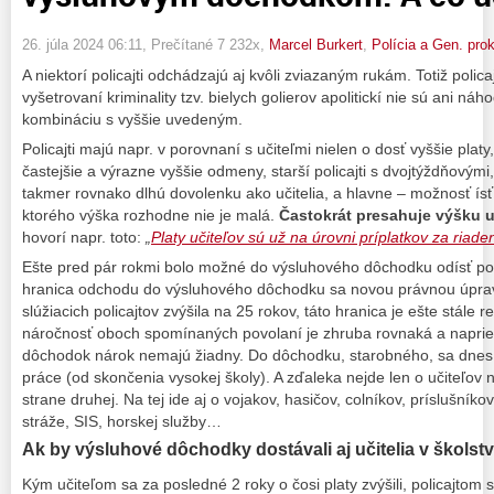
26. júla 2024 06:11
, Prečítané 7 232x,
Marcel Burkert
,
Polícia a Gen. prok
A niektorí policajti odchádzajú aj kvôli zviazaným rukám. Totiž polica
vyšetrovaní kriminality tzv. bielych golierov apolitickí nie sú ani n
kombináciu s vyššie uvedeným.
Policajti majú napr. v porovnaní s učiteľmi nielen o dosť vyššie plat
častejšie a výrazne vyššie odmeny, starší policajti s dvojtýždňovými,
takmer rovnako dlhú dovolenku ako učitelia, a hlavne – možnosť í
ktorého výška rozhodne nie je malá.
Častokrát presahuje výšku u
hovorí napr. toto:
„
Platy učiteľov sú už na úrovni príplatkov za riadeni
Ešte pred pár rokmi bolo možné do výsluhového dôchodku odísť po 
hranica odchodu do výsluhového dôchodku sa novou právnou úprav
slúžiacich policajtov zvýšila na 25 rokov, táto hranica je ešte stále 
náročnosť oboch spomínaných povolaní je zhruba rovnaká a napriek
dôchodok nárok nemajú žiadny. Do dôchodku, starobného, sa dnes
práce (od skončenia vysokej školy). A zďaleka nejde len o učiteľov n
strane druhej. Na tej ide aj o vojakov, hasičov, colníkov, príslušníko
stráže, SIS, horskej služby…
Ak by výsluhové dôchodky dostávali aj učitelia v školstv
Kým učiteľom sa za posledné 2 roky o čosi platy zvýšili, policajtom s