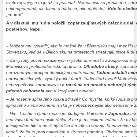
svetovej vojny a to je už čo povedať. Nemocnice sú preplnené, zdravo
nekompetentná, ale blbne a háda sa, ako malé deti.
Kde to všetk
„eduard“.
A v diskusii mu ľudia položili zopár zaujímavých otázok a dali
postrehov. Napr.:
– Môžete my vysvetliť, ako je možné že v Bielorusku majú menšiu
Slovensku, keď sa v Bielorusku na protestoch stretávajú tisíce ľudí
– Za vysoký počet nakazených i vysokú úmrtnosť sú zodpovedné aj
Matovičove protipandemické opatrenia.
Dlhodobé stresy
, spôsob
nerozumnými protipandemickými opatreniami,
ľudom oslabili imu
nárast pozitívnych i vysoký počet úmrtí. Ľudia ktorí uverili Matov
nebezpečnosti koronavírusu
a trasú sa od strachu ochorejú rýchl
priebeh ochorenia
ako tí ktorý tomu neveria.
– Je nosenie špinavého rúška zdravé? Čo myslíte, koľký ľudia si p
špinavého a infikovaného rúška je nebezpečnejšie ako nenosenie ž
– Hm. Trochu s týmto reakciám čudujem. Boli sme
v Japonsku
asi
množstvo ľudí tam nosilo rúška. A nie je mi celkom známe, že by boli
inteligenčne blbí a nosili by rúška len tak zo srandy. Samozrejme v
vedeli, že im to proti baktériám a vírusom pomáha. Obdobne sme bol