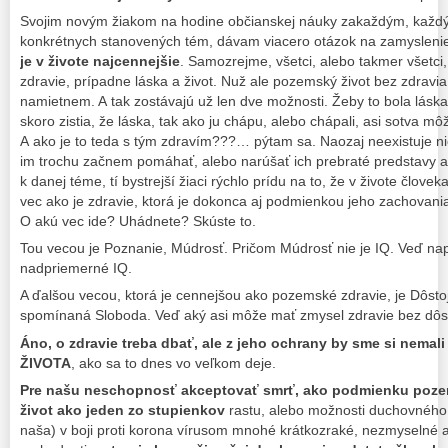
Svojim novým žiakom na hodine občianskej náuky zakaždým, každý 
konkrétnych stanovených tém, dávam viacero otázok na zamyslenie.
je v živote najcennejšie
. Samozrejme, všetci, alebo takmer všetci
zdravie, prípadne láska a život. Nuž ale pozemský život bez zdravia
namietnem. A tak zostávajú už len dve možnosti. Žeby to bola lásk
skoro zistia, že láska, tak ako ju chápu, alebo chápali, asi sotva mô
A ako je to teda s tým zdravím???… pýtam sa. Naozaj neexistuje ni
im trochu začnem pomáhať, alebo narúšať ich prebraté predstavy a 
k danej téme, tí bystrejší žiaci rýchlo prídu na to, že v živote človek
vec ako je zdravie, ktorá je dokonca aj podmienkou jeho zachovani
O akú vec ide? Uhádnete? Skúste to.
Tou vecou je Poznanie, Múdrosť. Pričom Múdrosť nie je IQ. Veď napr
nadpriemerné IQ.
A ďalšou vecou, ktorá je cennejšou ako pozemské zdravie, je Dôsto
spomínaná Sloboda. Veď aký asi môže mať zmysel zdravie bez dôst
Áno, o zdravie treba dbať, ale z jeho ochrany by sme si nema
ŽIVOTA
, ako sa to dnes vo veľkom deje.
Pre našu neschopnosť akceptovať
smrť, ako podmienku poze
život ako jeden zo stupienkov
rastu, alebo možnosti duchovného
naša) v boji proti korona vírusom mnohé krátkozraké, nezmyselné a