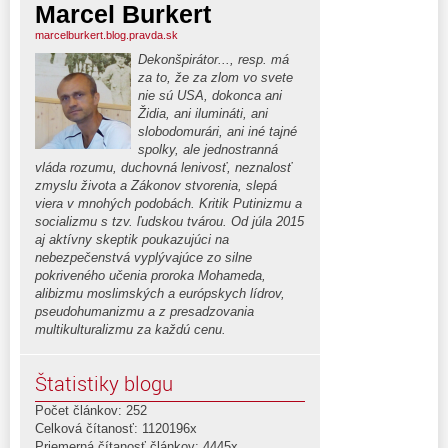
Marcel Burkert
marcelburkert.blog.pravda.sk
Dekonšpirátor..., resp. má
za to, že za zlom vo svete
nie sú USA, dokonca ani
Židia, ani ilumináti, ani
slobodomurári, ani iné tajné
spolky, ale jednostranná
vláda rozumu, duchovná lenivosť, neznalosť
zmyslu života a Zákonov stvorenia, slepá
viera v mnohých podobách. Kritik Putinizmu a
socializmu s tzv. ľudskou tvárou. Od júla 2015
aj aktívny skeptik poukazujúci na
nebezpečenstvá vyplývajúce zo silne
pokriveného učenia proroka Mohameda,
alibizmu moslimských a európskych lídrov,
pseudohumanizmu a z presadzovania
multikulturalizmu za každú cenu.
Štatistiky blogu
Počet článkov: 252
Celková čítanosť: 1120196x
Priemerná čítanosť článkov: 4445x