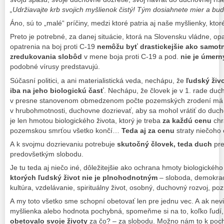
„Udržiavajte krb svojich myšlienok čistý! Tým dosiahnete mier a bud
Áno, sú to „malé“ príčiny, medzi ktoré patria aj naše myšlienky, kto
Preto je potrebné, za danej situácie, ktorá na Slovensku vládne, o
opatrenia na boj proti C-19
nemôžu byť drastickejšie ako samotn
zredukovania slobôd
v mene boja proti C-19 a pod.
nie je úmern
podobné vírusy predstavujú.
Súčasní politici, a ani materialistická veda, nechápu, že
ľudský živo
iba na jeho biologickú časť
. Nechápu, že človek je v 1. rade duc
v presne stanovenom obmedzenom počte pozemských zrodení má n
v hrubohmotnosti, duchovne dozrievať, aby sa mohol vrátiť do duchov
je len hmotou biologického života, ktorý je treba
za každú cenu
chr
pozemskou smrťou všetko končí…
Teda aj za cenu
straty niečoho
A k svojmu dozrievaniu potrebuje
skutočný človek, teda duch
pr
predovšetkým slobodu.
Je tu teda aj niečo iné, dôležitejšie ako ochrana hmoty biologického
ktorých ľudský život nie je plnohodnotným
– sloboda, demokrac
kultúra, vzdelávanie, spirituálny život, osobný, duchovný rozvoj, po
A my toto všetko sme schopní obetovať len pre jednu vec. A ak nev
myšlienka alebo hodnota pochybná, spomeňme si na to, koľko ľudí, 
obetovalo svoje životy
za čo? – za slobodu. Možno nám to k po