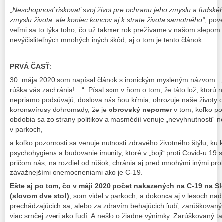
„
Neschopnosť riskovať svoj život pre ochranu jeho zmyslu a ľudskéh
zmyslu života, ale koniec koncov aj k strate života samotného
“
, pov
veľmi sa to týka toho, čo už takmer rok prežívame v našom slepom b
nevýčisliteľných mnohých iných škôd, aj o tom je tento článok.
PRVÁ ČASŤ
:
30. mája 2020 som napísal článok s ironickým mysleným názvom: „Ni
rúška vás zachránia!…“. Písal som v ňom o tom, že táto lož, ktorú 
nepriamo podsúvajú, doslova nás ňou kŕmia, ohrozuje naše životy o
koronavírusy dohromady, že je
obrovský nepomer
v tom, koľko po
obdobia sa zo strany politikov a masmédií venuje „nevyhnutnosti“ n
v parkoch,
a koľko pozornosti sa venuje nutnosti zdravého životného štýlu, ku k
psychohygiena a budovanie imunity, ktoré v „boji“ proti Covid-u 19 
pričom nás, na rozdiel od rúšok, chránia aj pred mnohými inými p
závažnejšími onemocneniami ako je C-19.
Ešte aj po tom, čo v máji 2020 počet nakazených na C-19 na S
(slovom dve sto!)
, som videl v parkoch, a dokonca aj v lesoch na
prechádzajúcich sa, alebo za zdravím behajúcich ľudí, zarúškovaný
viac srnčej zveri ako ľudí. A nešlo o žiadne výnimky. Zarúškovaný 