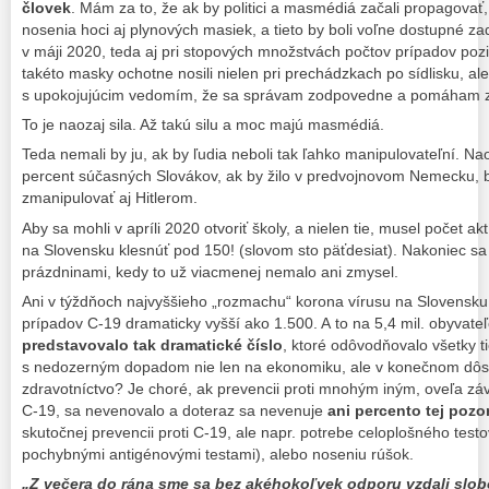
človek
. Mám za to, že ak by politici a masmédiá začali propagovať
nosenia hoci aj plynových masiek, a tieto by boli voľne dostupné z
v máji 2020, teda aj pri stopových množstvách počtov prípadov poz
takéto masky ochotne nosili nielen pri prechádzkach po sídlisku, ale
s upokojujúcim vedomím, že sa správam zodpovedne a pomáham 
To je naozaj sila. Až takú silu a moc majú masmédiá.
Teda nemali by ju, ak by ľudia neboli tak ľahko manipulovateľní. N
percent súčasných Slovákov, ak by žilo v predvojnovom Nemecku, b
zmanipulovať aj Hitlerom.
Aby sa mohli v apríli 2020 otvoriť školy, a nielen tie, musel počet 
na Slovensku klesnúť pod 150! (slovom sto päťdesiat). Nakoniec sa š
prázdninami, kedy to už viacmenej nemalo ani zmysel.
Ani v týždňoch najvyššieho „rozmachu“ korona vírusu na Slovensku
prípadov C-19 dramaticky vyšší ako 1.500. A to na 5,4 mil. obyvateľ
predstavovalo tak dramatické číslo
, ktoré odôvodňovalo všetky 
s nedozerným dopadom nie len na ekonomiku, ale v konečnom dôs
zdravotníctvo? Je choré, ak prevencii proti mnohým iným, oveľa zá
C-19, sa nevenovalo a doteraz sa nevenuje
ani percento tej pozor
skutočnej prevencii proti C-19, ale napr. potrebe celoplošného test
pochybnými antigénovými testami), alebo noseniu rúšok.
„Z večera do rána sme sa bez akéhokoľvek odporu vzdali
slob