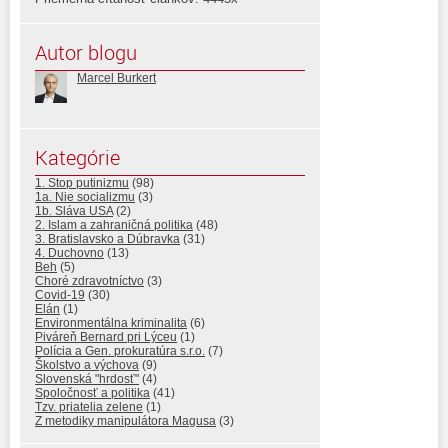
Autor blogu
Marcel Burkert
Kategórie
1. Stop putinizmu
(98)
1a. Nie socializmu
(3)
1b. Sláva USA
(2)
2. Islam a zahraničná politika
(48)
3. Bratislavsko a Dúbravka
(31)
4. Duchovno
(13)
Beh
(5)
Choré zdravotníctvo
(3)
Covid-19
(30)
Elán
(1)
Environmentálna kriminalita
(6)
Piváreň Bernard pri Lýceu
(1)
Polícia a Gen. prokuratúra s.r.o.
(7)
Školstvo a výchova
(9)
Slovenská "hrdosť"
(4)
Spoločnosť a politika
(41)
Tzv. priatelia zelene
(1)
Z metodiky manipulátora Magusa
(3)