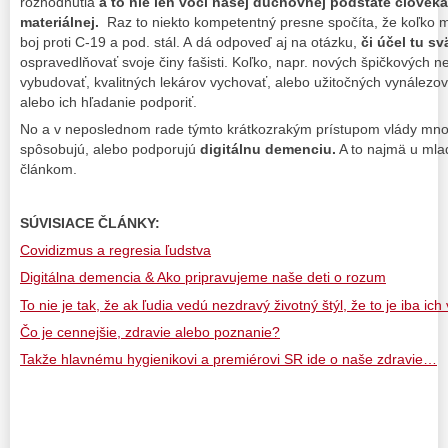
rozhodnutia
a to
nie len voči našej duchovnej podstate človeka,
materiálnej.
Raz to niekto kompetentný presne spočíta, že koľko mi
boj proti C-19 a pod. stál. A dá odpoveď aj na otázku,
či účel tu sv
ospravedlňovať svoje činy fašisti. Koľko, napr. nových špičkových n
vybudovať, kvalitných lekárov vychovať, alebo užitočných vynálezov,
alebo ich hľadanie podporiť.
No a v neposlednom rade týmto krátkozrakým prístupom vlády mnoh
spôsobujú, alebo podporujú
digitálnu demenciu.
A to najmä u mlad
článkom.
SÚVISIACE ČLÁNKY:
Covidizmus a regresia ľudstva
Digitálna demencia & Ako pripravujeme naše deti o rozum
To nie je tak, že ak ľudia vedú nezdravý životný štýl, že to je iba ich
Čo je cennejšie, zdravie alebo poznanie?
Takže hlavnému hygienikovi a premiérovi SR ide o naše zdravie…