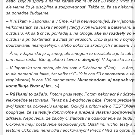
detto. Bojové športy a najmä karate robím už cez 20 rokov. Nikto z 
ale vieme čo je disciplína a zodpovednosť. Takže to, že sa niekomu
sa poriadne čudujeme.
– K rúškam v Japonsku a v Číne. Asi si neuvedomuješ, že v japonsk
veľkomestách sa rúška nenosili (vtedy) kvôli vírusom a baktériám, a
ovzdušiu. Ak sa ti chce, pohľadaj si na Googli,
aké sú rozdiely vo v
ovzduší a pri baktériách a zvlášť pri vírusoch. Urob si jasno v poj
dodržiavaniu nezmyselných, alebo dokonca škodlivých nariadení v
– Áno, v Japonsku je aj smog, ale smogom to nezačalo a je to tak
tam nosia rúška. Išlo aj, alebo hlavne o
alergény
. V Japonsku sú na
– V Japonsku som nebol, ale bol som v S-čchuane (Čína)…. a áno,
to ale nemení na fakte, že: veľkosť C-19 je cca 50 nanometrov a ve
respirátorov) je cca 300 nanometrov.
Mimochodom, aj napriek vyš
komplikuje život aj im…:-)
–
Rúškami to začalo.
Potom prišli testy. Potom nekonečné núdzov
Nekonečné testovania. Teraz na 1-tyzdnovej báze. Potom prezidentk
svoj ksicht na očkovaciu kampaň. Očkujú a pritom ide o TESTOVAN
podpisuje, že sa testuje dobrovoľne
a preberá vlastnú zodpoved
zdravia.
Nepovedia, že žaloby či žiadosti na odškodnenie sa budú 
Očkovaní majú postavenie neočkovaných. Ostali im: rúcho, testy a
testom! Očkovaní nenávidia neočkovaných! Prečo? Veď sú oproti n