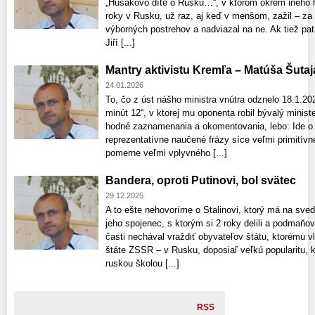
„Husákovo dítě o Rusku…“, v ktorom okrem iného ho
roky v Rusku, už raz, aj keď v menšom, zažil – za
výborných postrehov a nadviazal na ne. Ak tiež pa
Jiří [...]
Mantry aktivistu Kremľa – Matúša Šutaj
24.01.2026
To, čo z úst nášho ministra vnútra odznelo 18.1.20
minút 12“, v ktorej mu oponenta robil bývalý minist
hodné zaznamenania a okomentovania, lebo: Ide o
reprezentatívne naučené frázy síce veľmi primitív
pomerne veľmi vplyvného [...]
Bandera, oproti Putinovi, bol svätec
29.12.2025
A to ešte nehovoríme o Stalinovi, ktorý má na sved
jeho spojenec, s ktorým si 2 roky delili a podmaňo
časti nechával vraždiť obyvateľov štátu, ktorému 
štáte ZSSR – v Rusku, doposiaľ veľkú popularitu, ke
ruskou školou [...]
RSS