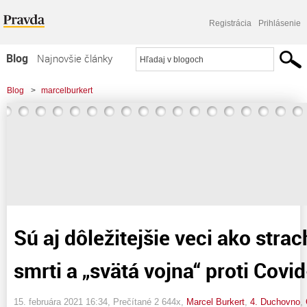
Registrácia
Prihlásenie
Blog
Najnovšie články
Najčítanejšie články
Blog
>
marcelburkert
Najkomentovanejšie články
>
Sú aj dôležitejšie veci ako strach z pozemskej smrti a "svätá vojna" proti
Zoznam blogov
Covid-19
Komerčné blogy
Sú aj dôležitejšie veci ako stra
smrti a „svätá vojna“ proti Covi
15. februára 2021 16:34
, Prečítané 2 644x,
Marcel Burkert
,
4. Duchovno
,