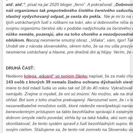
atď. atď.“
,
písal na jar 2020 bloger „ferro“. A pokračoval: „
Dobrovo
náš organizmus tak prepotrebného čistého čerstvého vzduchu
vlastný vydychovaný odpad, je cesta do pekla.
Nie je mi to na
tých ustráchaných ľudí s rúškami na tvári, ako si dobrovoľne ničia 
svojmu organizmu čerstvú silu v podobe nadýchnutia sa čerstvého
rúško nemáte, pozerajú, ako na toho chorého a nezodpovedn
oblúkom. N
aozaj nesmierne smutný obraz. „Vďaka“, vám, Igor! Tak
Urobili ste z národa slovenského, okrem toho, že sa mu ušla prezývk
nesmierne ustráchaný a hlavne, pre dnešné dni aj hlúpy. Verím, že
DRUHÁ ČASŤ:
Nedávno
kolega „eduard“ vo svojom článku
napísal, že za malú chv
143 osôb z ktorých 39 nemalo žiadnu ochranu dýchacích ciest
miere to boli mladí ľudia vo veku tak od 18 do 40 rokov. Vykračoval
netrápilo. Zrejme si mysleli, že oni sú imúnni. No možno, ale na dr
ohľad. Bol som z toho značne prekvapený. Nerozumel som, že i v tak
nezanedbateľné množstvo osôb, ktoré nielenže nerešpektujú nariad
benevolentným prístupom sa takto bezohľadne správajú k ostatným. 
dobrom úmysle niečo povedal, strhla by sa taká hádka, akú som op
skonštatovať, že tento systém spravil z ľudí bezohľadných supov, kt
svojím cieľom. Sťažujeme sa, že tento rok zomrelo na Slovensku via