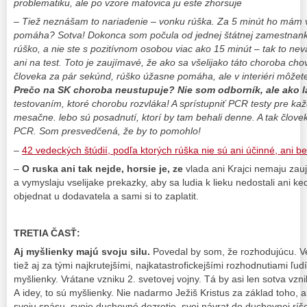
problematiku, ale po vzore matovica ju este zhorsuje
– Tiež neznášam to nariadenie – vonku rúška. Za 5 minút ho mám 
pomáha? Sotva! Dokonca som počula od jednej štátnej zamestnanky
rúško, a nie ste s pozitívnom osobou viac ako 15 minút – tak to nev
ani na test. Toto je zaujímavé, že ako sa všelijako táto choroba ch
človeka za pár sekúnd, rúško úžasne pomáha, ale v interiéri môžete
Prečo na SK choroba neustupuje?
Nie som odborník, ale ako l
testovaním, ktoré chorobu rozvláka! A sprístupniť PCR testy pre k
mesačne. lebo sú posadnutí, ktorí by tam behali denne. A tak človek, 
PCR. Som presvedčená, že by to pomohlo!
–
42 vedeckých štúdií, podľa ktorých rúška nie sú ani účinné, ani 
–
O ruska ani tak nejde, horsie je, ze
vlada ani Krajci nemaju zauj
a vymyslaju vselijake prekazky, aby sa ludia k lieku nedostali ani ked
objednat u dodavatela a sami si to zaplatit.
TRETIA ČASŤ:
Aj myšlienky majú svoju silu.
Povedal by som, že rozhodujúcu. Ve
tiež aj za tými najkrutejšími, najkatastrofickejšími rozhodnutiami ľudí v
myšlienky. Vrátane vzniku 2. svetovej vojny. Tá by asi len sotva vznik
A idey, to sú myšlienky. Nie nadarmo Ježiš Kristus za základ toho,
svoju spásu, svoje duchovné dozretie, svoj návrat do duchovnej ríš