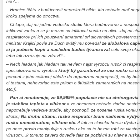
nie?…
– Hranice štátu v budúcnosti neprekročí nikto, kto nebude mať nega
kroku spejeme do otroctva.
– Chlape, daj mi jedinu vedecku studiu ktora hodnoverne a nespoch
infikoval vonku a ze je mozne sa infikovat vonku na ulici…daj mi stu
respiratorov pri ich pouzivaní amatermi pri slovenskych poveternos
minister Krajicí povie ze Duch svätý mu povedal
ze alobalova capi
si ju pobezis kupit
a nasledne budes tyranizovat
cele svoje oko
teba tak ozrozuje na zdraví?…
– Nech hladam jak hladam tak neviem najst vyrobcu rusok ci respira
specializovaneho výrobcu
ktorý by garantoval ze cez rusko
sa co
percent z jeho celkovej nálože do organizmu neprepusti), co by bo
ci testami, nehovoriac este pritom o štúdiách zameraných na nosen
etc:)).
–
Pan si neudomuje, ze 99,999% populacie nie su chrirurgovia 
je stabilna teplota a vlhkost
a ze obcanom nebude ziadna sestrick
nepotrebuje vedecke studie, aby pochopil, ze nosenie ruska vonku v
idiota:)
Na druhu stranu, rusko respirator brani riadnemu výdy
rusku premoknutom, vlhkom etc.
A tak sa cloveku horsie dýcha a
po nose prosto manipuluje s ruskou ako sa to bezne robí ze vlastne
virusom…k tomuto zaveru dovedie fakt ze pozitívni su hlavne ruskar