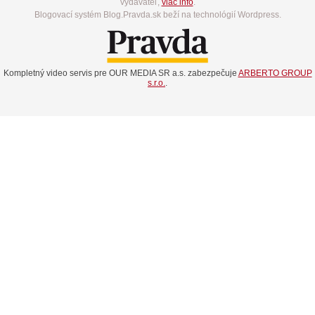
vydavateľ,
viac info
.
Blogovací systém Blog.Pravda.sk beží na technológií Wordpress.
Kompletný video servis pre OUR MEDIA SR a.s. zabezpečuje
ARBERTO GROUP
s.r.o.
.