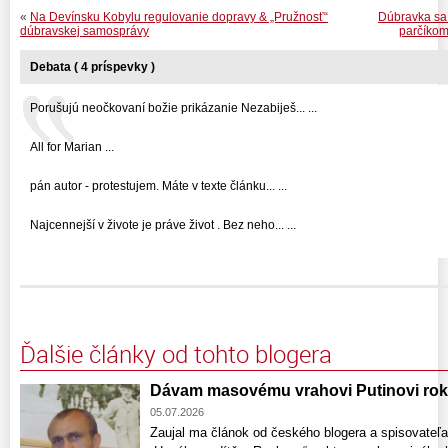
«
Na Devínsku Kobylu regulovanie dopravy & „Pružnosť“
Dúbravka sa
dúbravskej samosprávy
parčíkom
Debata ( 4 príspevky )
Porušujú neočkovaní božie prikázanie Nezabiješ... ...
All for Marian ...
pán autor - protestujem. Máte v texte článku... ...
Najcennejší v živote je práve život . Bez neho... ...
Ďalšie články od tohto blogera
Dávam masovému vrahovi Putinovi rok
05.07.2026
Zaujal ma článok od českého blogera a spisovateľ